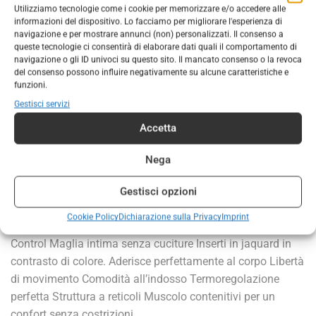
Utilizziamo tecnologie come i cookie per memorizzare e/o accedere alle
informazioni del dispositivo. Lo facciamo per migliorare l'esperienza di
navigazione e per mostrare annunci (non) personalizzati. Il consenso a
AGGIUNGI AL CARRELLO
queste tecnologie ci consentirà di elaborare dati quali il comportamento di
navigazione o gli ID univoci su questo sito. Il mancato consenso o la revoca
COD:
221030
del consenso possono influire negativamente su alcune caratteristiche e
funzioni.
Categorie:
ABBIGLIAMENTO
,
ABBIGLIAMENTO UOMO
Gestisci servizi
Tag:
termico
Accetta
Marchio:
MICO
Nega
Gestisci opzioni
DESCRIZIONE
INFORMAZIONI AGGIUNTIVE
Cookie Policy
Dichiarazione sulla Privacy
Imprint
MICO – Maglia uomo intimo collo alto Underwear Warm
Control Maglia intima senza cuciture Inserti in jaquard in
contrasto di colore. Aderisce perfettamente al corpo Libertà
di movimento Comodità all’indosso Termoregolazione
perfetta Struttura a reticoli Muscolo contenitivi per un
confort senza costrizioni.