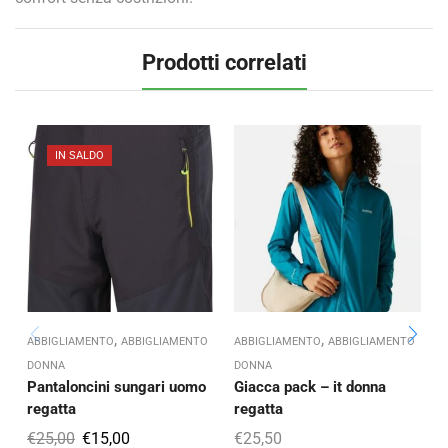
Prodotti correlati
IN SALDO
,
,
ABBIGLIAMENTO
ABBIGLIAMENTO
ABBIGLIAMENTO
ABBIGLIAMENTO
A
DONNA
DONNA
A
Pantaloncini sungari uomo
Giacca pack – it donna
G
regatta
regatta
r
€
25,00
€
15,00
€
25,50