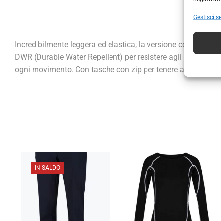
Gestisci se
Incredibilmente leggera ed elastica, la versione corta dei no
DWR (Durable Water Repellent) per resistere agli acquazzoni. G
ogni movimento. Con tasche con zip per tenere al sicuro i tuo
IN SALDO