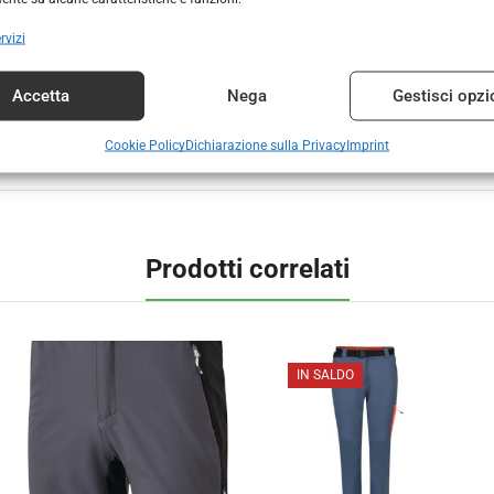
rvizi
DESCRIZIONE
INFORMAZIONI AGGIUNTIVE
Accetta
Nega
Gestisci opzi
stri famosi pantaloni Sungari è l’ideale per le escursioni estive. 
li inserti elasticizzati che si estendono in tutte le direzioni e l
Cookie Policy
Dichiarazione sulla Privacy
Imprint
i oggetti essenziali. Rifinito con una toppa da regata in vita.
Prodotti correlati
IN SALDO