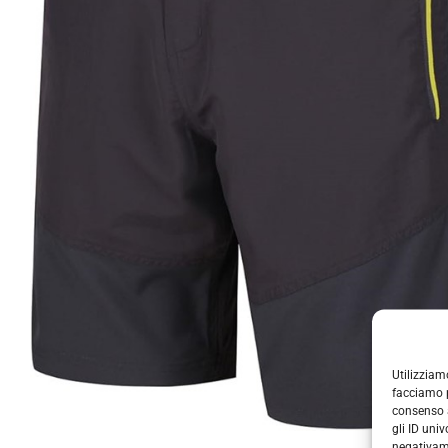
Utilizziam
facciamo p
consenso a
gli ID uni
negativame