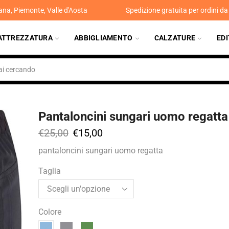
ana, Piemonte, Valle d'Aosta
Spedizione gratuita per ordini d
ATTREZZATURA
ABBIGLIAMENTO
CALZATURE
ED
Pantaloncini sungari uomo regatta
€
25,00
€
15,00
pantaloncini sungari uomo regatta
Taglia
Colore