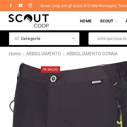
Scout.coop per gli scout di Emilia-Romagna, Tosc
HOME
SCOUT
Categorie
Home
ABBIGLIAMENTO
ABBIGLIAMENTO DONNA
IN SALDO