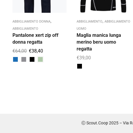
,
,
ABBIGLIAMENTO DONNA
ABBIGLIAMENTO
ABBIGLIAMENTO
ABBIGLIAMENTO
UOMO
Pantalone xert zip off
Maglia manica lunga
donna regatta
merino beru uomo
regatta
€
64,00
€
38,40
€
39,00
Ⓒ Scout.Coop 2025 – Via Ra