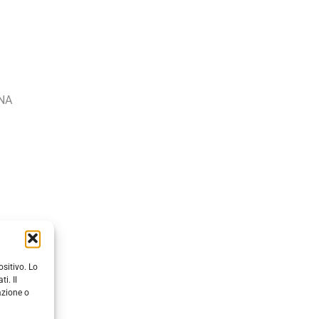
NA
sitivo. Lo
i. Il
azione o