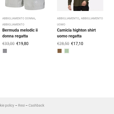
A
A
,
,
ABBIGLIAMENTO DONNA
ABBIGLIAMENTO
ABBIGLIAMENTO
P
ABBIGLIAMENTO
UOMO
r
Bermuda melodic ii
Camicia highton shirt
donna regatta
uomo regatta
€
33,00
€
19,80
€
28,50
€
17,10
ie policy
–
Resi
–
Cashback