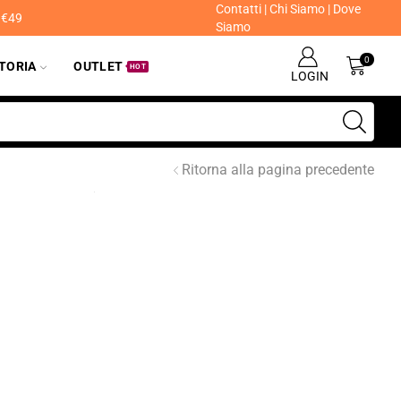
Contatti
|
Chi Siamo
|
Dove
a €49
Siamo
0
ITORIA
OUTLET
HOT
LOGIN
Ritorna alla pagina precedente