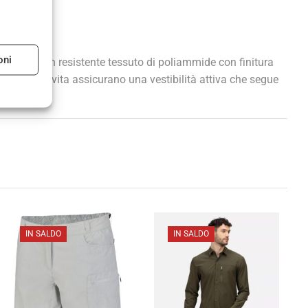
oni
Realizzata in resistente tessuto di poliammide con finitura
’elastico in vita assicurano una vestibilità attiva che segue
IN SALDO
IN SALDO