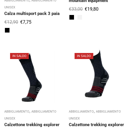
mountain equipment
ABBIGLIAMENTO
ABBIGLIAMENTO
UNISEX
€
33,00
€
19,80
Calza multisport pack 3 paia
€
12,90
€
7,75
IN SALDO
IN SALDO
,
,
ABBIGLIAMENTO
ABBIGLIAMENTO
ABBIGLIAMENTO
ABBIGLIAMENTO
UNISEX
UNISEX
Calzettone trekking explorer
Calzettone trekking explorer