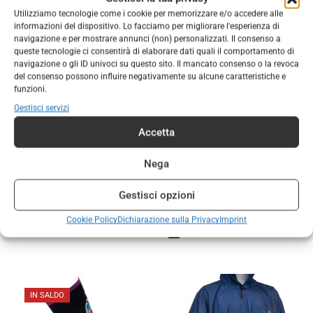
Utilizziamo tecnologie come i cookie per memorizzare e/o accedere alle
informazioni del dispositivo. Lo facciamo per migliorare l'esperienza di
navigazione e per mostrare annunci (non) personalizzati. Il consenso a
queste tecnologie ci consentirà di elaborare dati quali il comportamento di
navigazione o gli ID univoci su questo sito. Il mancato consenso o la revoca
del consenso possono influire negativamente su alcune caratteristiche e
funzioni.
Gestisci servizi
Accetta
,
,
ABBIGLIAMENTO
ABBIGLIAMENTO
ABBIGLIAMENTO
ABBIGLIAMENTO
,
,
UNISEX
SCOUT
ABBIGLIAMENTO UNISEX
Nega
Poncho nylon andrik regatta
SCOUT
Felpa cotone wosm
Gestisci opzioni
€
22,00
-
€
26,00
€
38,00
Cookie Policy
Dichiarazione sulla Privacy
Imprint
IN SALDO