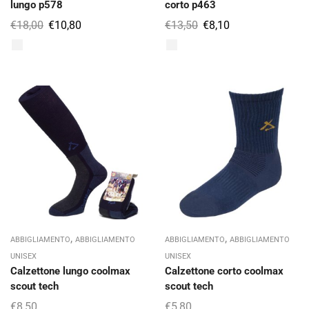
lungo p578
corto p463
€
18,00
€
10,80
€
13,50
€
8,10
,
,
ABBIGLIAMENTO
ABBIGLIAMENTO
ABBIGLIAMENTO
ABBIGLIAMENTO
UNISEX
UNISEX
Calzettone lungo coolmax
Calzettone corto coolmax
scout tech
scout tech
€
8,50
€
5,80