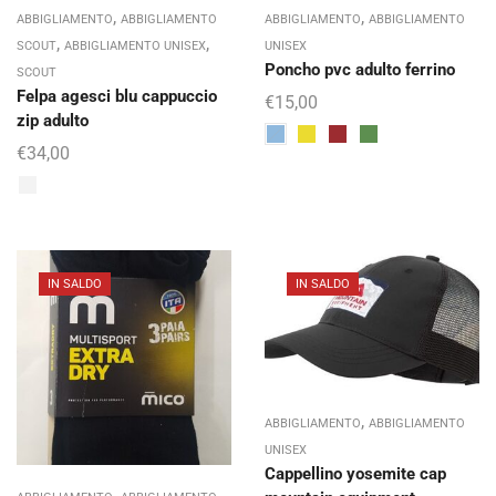
,
,
ABBIGLIAMENTO
ABBIGLIAMENTO
ABBIGLIAMENTO
ABBIGLIAMENTO
,
,
SCOUT
ABBIGLIAMENTO UNISEX
UNISEX
Poncho pvc adulto ferrino
SCOUT
Felpa agesci blu cappuccio
€
15,00
zip adulto
€
34,00
IN SALDO
IN SALDO
,
ABBIGLIAMENTO
ABBIGLIAMENTO
UNISEX
Cappellino yosemite cap
,