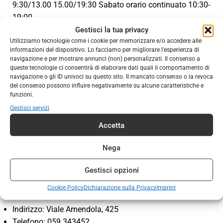
9:30/13.00 15.00/19:30 Sabato orario continuato 10:30-
19:00.
4 Ottobre chiuso per
Festa del Santo Patrono
Gestisci la tua privacy
Utilizziamo tecnologie come i cookie per memorizzare e/o accedere alle
Cesena
(vendita ai soli soci)
informazioni del dispositivo. Lo facciamo per migliorare l'esperienza di
navigazione e per mostrare annunci (non) personalizzati. Il consenso a
Indirizzo: Via Ciro Menotti, 55
queste tecnologie ci consentirà di elaborare dati quali il comportamento di
navigazione o gli ID univoci su questo sito. Il mancato consenso o la revoca
Telefono: 0547 600418
del consenso possono influire negativamente su alcune caratteristiche e
Orario
: Giovedì / Sabato dalle ore 16:00 alle ore 18:30
funzioni.
24 Giugno:
chiuso per Festa del Santo Patrono
Gestisci servizi
Forlì
(vendita ai soli soci)
Accetta
Indirizzo: Via Borghetto Casello, 3
Nega
Telefono: 0543 32744
Gestisci opzioni
Orario
: sabato 9.30 – 12.30
Modena
(vendita ai soli soci)
Cookie Policy
Dichiarazione sulla Privacy
Imprint
Indirizzo: Viale Amendola, 425
Telefono: 059 343452