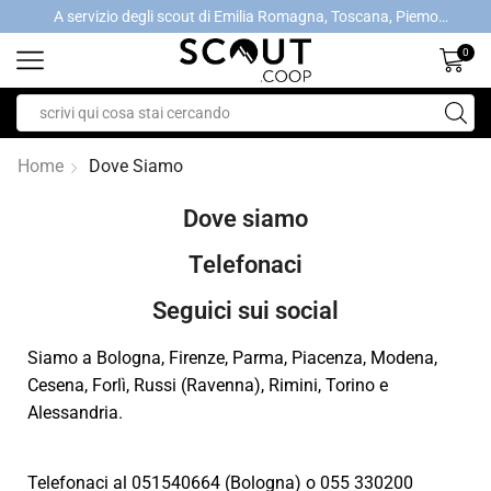
A servizio degli scout di Emilia Romagna, Toscana, Piemonte, Valle d'Aosta- Gratis la spedizione con ordini > €40
A servizio degli scout di Emilia Romagna, Toscana, Piemonte, Valle d'Aosta- Gratis la spedizione con ordini > €40
0
Home
Dove Siamo
Dove siamo
Telefonaci
Seguici sui social
Siamo a Bologna, Firenze, Parma, Piacenza, Modena,
Cesena, Forlì, Russi (Ravenna), Rimini, Torino e
Alessandria.
Telefonaci al 051540664 (Bologna) o 055 330200