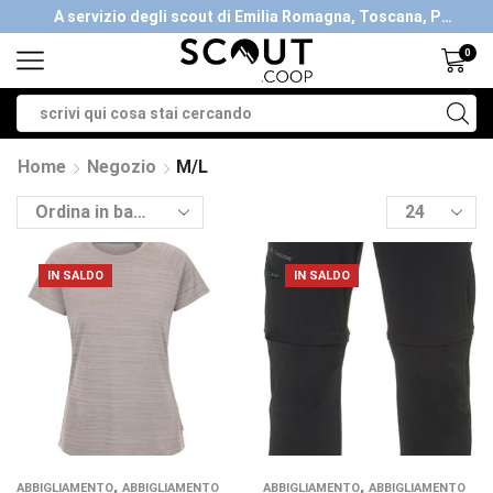
A servizio degli scout di Emilia Romagna, Toscana, Piemonte, Valle d'Aosta- Gratis la spedizione con ordini > €40
0
Home
Negozio
M/L
IN SALDO
IN SALDO
,
,
ABBIGLIAMENTO
ABBIGLIAMENTO
ABBIGLIAMENTO
ABBIGLIAMENTO