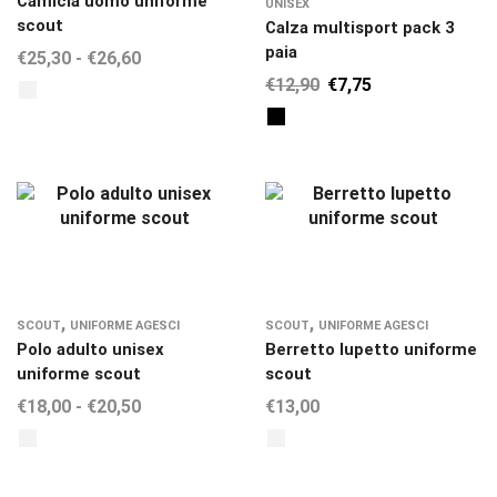
Camicia uomo uniforme
UNISEX
scout
Calza multisport pack 3
paia
€
25,30
-
€
26,60
€
12,90
€
7,75
,
,
SCOUT
UNIFORME AGESCI
SCOUT
UNIFORME AGESCI
Polo adulto unisex
Berretto lupetto uniforme
uniforme scout
scout
€
18,00
-
€
20,50
€
13,00