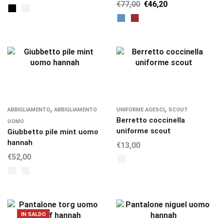
€
77,00
€
46,20
,
,
ABBIGLIAMENTO
ABBIGLIAMENTO
UNIFORME AGESCI
SCOUT
Berretto coccinella
UOMO
uniforme scout
Giubbetto pile mint uomo
hannah
€
13,00
€
52,00
IN SALDO