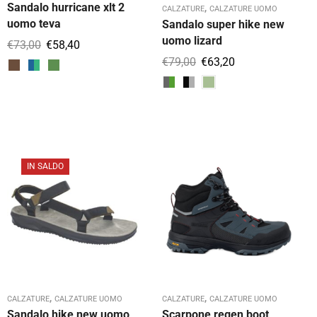
,
Sandalo hurricane xlt 2
CALZATURE
CALZATURE UOMO
uomo teva
Sandalo super hike new
uomo lizard
€
73,00
€
58,40
€
79,00
€
63,20
IN SALDO
,
,
CALZATURE
CALZATURE UOMO
CALZATURE
CALZATURE UOMO
Sandalo hike new uomo
Scarpone regen boot