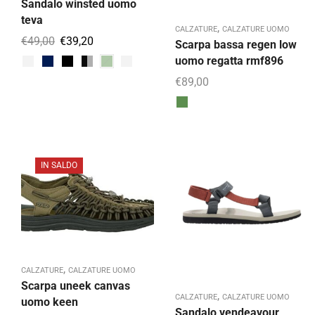
Sandalo winsted uomo
teva
,
CALZATURE
CALZATURE UOMO
€
49,00
€
39,20
Scarpa bassa regen low
uomo regatta rmf896
€
89,00
IN SALDO
,
CALZATURE
CALZATURE UOMO
Scarpa uneek canvas
,
CALZATURE
CALZATURE UOMO
uomo keen
Sandalo vendeavour