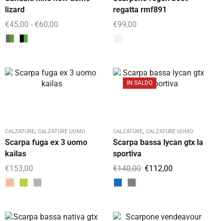
lizard
regatta rmf891
€
45,00
-
€
60,00
€
99,00
IN SALDO
,
,
CALZATURE
CALZATURE UOMO
CALZATURE
CALZATURE UOMO
Scarpa fuga ex 3 uomo
Scarpa bassa lycan gtx la
kailas
sportiva
€
153,00
€
140,00
€
112,00