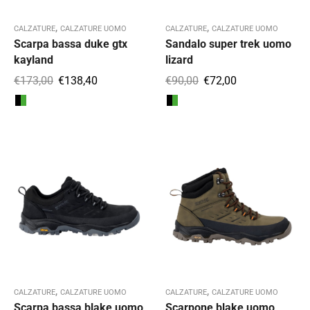
,
,
CALZATURE
CALZATURE UOMO
CALZATURE
CALZATURE UOMO
Scarpa bassa duke gtx
Sandalo super trek uomo
kayland
lizard
€
173,00
€
138,40
€
90,00
€
72,00
,
,
CALZATURE
CALZATURE UOMO
CALZATURE
CALZATURE UOMO
Scarpa bassa blake uomo
Scarpone blake uomo