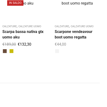
IN SALDO
,
,
CALZATURE
CALZATURE UOMO
CALZATURE
CALZATURE UOMO
Scarpa bassa nativa gtx
Scarpone vendeavour
uomo aku
boot uomo regatta
€
189,00
€
132,30
€
44,00