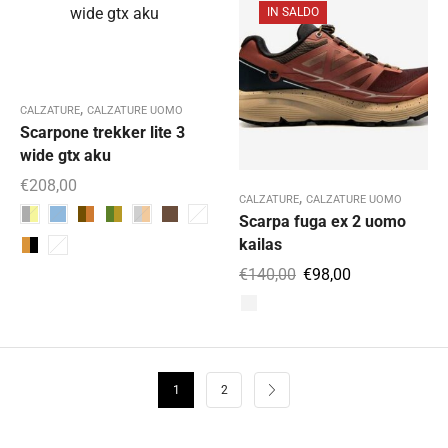
IN SALDO
,
CALZATURE
CALZATURE UOMO
Scarpone trekker lite 3
wide gtx aku
€
208,00
,
CALZATURE
CALZATURE UOMO
Scarpa fuga ex 2 uomo
kailas
€
140,00
€
98,00
1
2