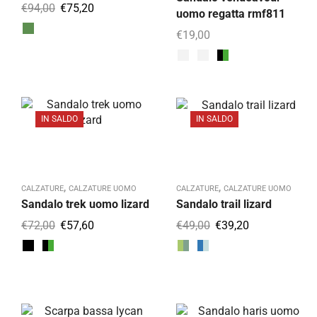
€
94,00
€
75,20
uomo regatta rmf811
€
19,00
IN SALDO
IN SALDO
,
,
CALZATURE
CALZATURE UOMO
CALZATURE
CALZATURE UOMO
Sandalo trek uomo lizard
Sandalo trail lizard
€
72,00
€
57,60
€
49,00
€
39,20