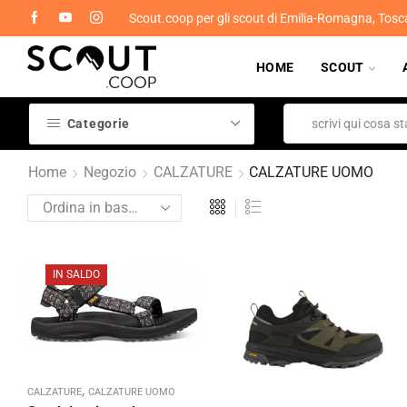
Scout.coop per gli scout di Emilia-Romagna, Tosc
HOME
SCOUT
Categorie
Home
Negozio
CALZATURE
CALZATURE UOMO
IN SALDO
,
CALZATURE
CALZATURE UOMO