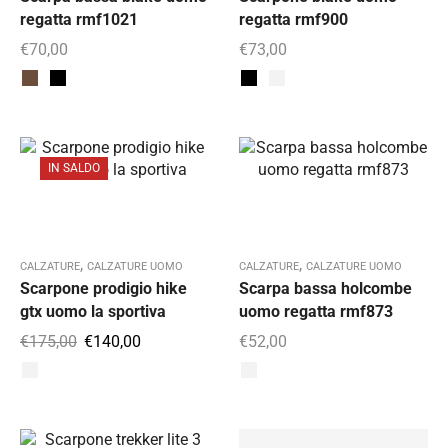
regatta rmf1021
regatta rmf900
€
70,00
€
73,00
IN SALDO
,
,
CALZATURE
CALZATURE UOMO
CALZATURE
CALZATURE UOMO
Scarpone prodigio hike
Scarpa bassa holcombe
gtx uomo la sportiva
uomo regatta rmf873
€
175,00
€
140,00
€
52,00