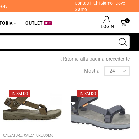
Contatti
|
Chi Siamo
|
Dove
a €49
Siamo
0
ITORIA
OUTLET
HOT
LOGIN
Ritorna alla pagina precedente
Mostra
IN SALDO
IN SALDO
,
CALZATURE
CALZATURE UOMO