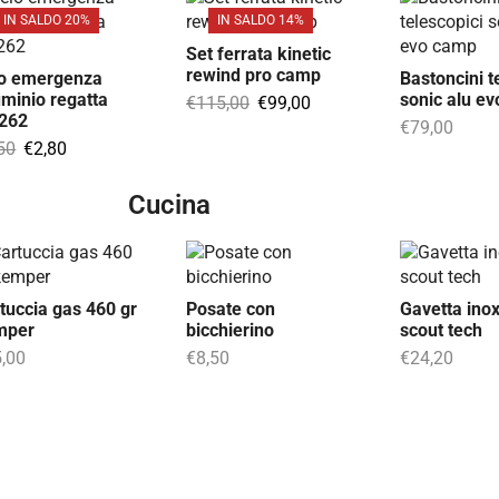
IN SALDO 20%
IN SALDO 14%
Set ferrata kinetic
rewind pro camp
lo emergenza
Bastoncini t
uminio regatta
sonic alu e
€
115,00
€
99,00
e262
€
79,00
50
€
2,80
Cucina
tuccia gas 460 gr
Posate con
Gavetta inox
mper
bicchierino
scout tech
,00
€
8,50
€
24,20