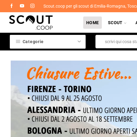
Scout.coop per gli scout di Emilia-Romagna, Tosc
HOME
SCOUT
Categorie