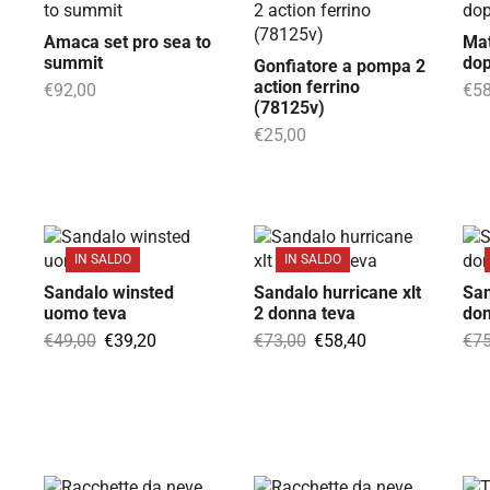
Amaca set pro sea to
Mat
summit
dop
Gonfiatore a pompa 2
action ferrino
€
92,00
€
58
(78125v)
€
25,00
IN SALDO
IN SALDO
Sandalo winsted
Sandalo hurricane xlt
San
uomo teva
2 donna teva
don
€
49,00
€
39,20
€
73,00
€
58,40
€
75