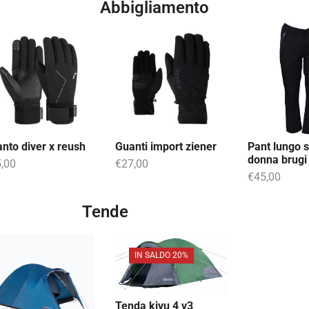
Abbigliamento
nto diver x reush
Guanti import ziener
Pant lungo s
donna brugi
,00
€
27,00
€
45,00
Tende
IN SALDO 20%
Tenda kivu 4 v3