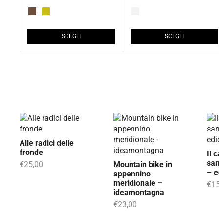
SCEGLI
SCEGLI
Alle radici delle
fronde
Il 
san
€
25,00
Mountain bike in
– e
appennino
meridionale –
€
15
ideamontagna
€
23,00