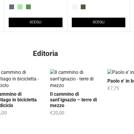
SCEGLI
SCEGLI
Editoria
Paolo e’ in 
€
7,75
cammino di
Il cammino di
tiago in bicicletta
sant’ignazio – terre di
diciclo
mezzo
,00
€
20,00