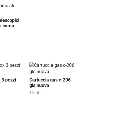
elescopici
vo camp
 3 pezzi
Cartuccia gas c-206
gls nuova
€
2,50