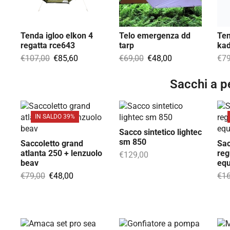
Tenda igloo elkon 4
Telo emergenza dd
Te
regatta rce643
tarp
ka
€
107,00
€
85,60
€
69,00
€
48,00
€
79
Sacchi a p
IN SALDO 39%
Sacco sintetico lightec
sm 850
Saccoletto grand
Sac
atlanta 250 + lenzuolo
reg
€
129,00
beav
eq
€
79,00
€
48,00
€
1