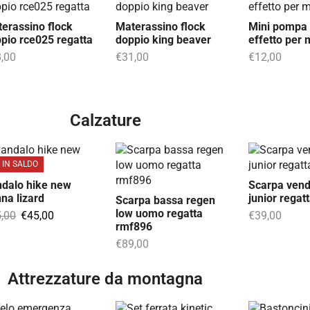
erassino flock
Materassino flock
Mini pompa 
pio rce025 regatta
doppio king beaver
effetto per 
,00
€
31,00
€
12,00
Calzature
IN SALDO
dalo hike new
Scarpa ven
na lizard
junior regat
Scarpa bassa regen
low uomo regatta
,00
€
45,00
€
39,00
rmf896
€
89,00
Attrezzature da montagna