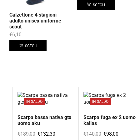
SCEGLI
Calzettone 4 stagioni
adulto unisex uniforme
scout
€
6,10
SCEGLI
IN SALDO
IN SALDO
Scarpa bassa nativa gtx
Scarpa fuga ex 2 uomo
uomo aku
kailas
€
189,00
€
132,30
€
140,00
€
98,00