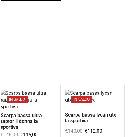
C
a
s
€
IN SALDO
IN SALDO
Scarpa bassa lycan gtx
Scarpa bassa ultra
la sportiva
raptor ii donna la
sportiva
€
140,00
€
112,00
€
145,00
€
116,00