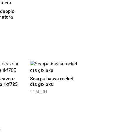
doppio
matera
deavour
Scarpa bassa rocket
ta rkf785
dfs gtx aku
€
160,00