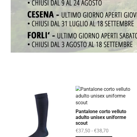
Pantalone corto velluto
adulto unisex uniforme
scout
€
37,50
-
€
38,70