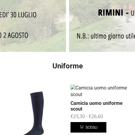
Uniforme
Camicia uomo uniforme
scout
€
25,30
-
€
26,60
SCEGLI