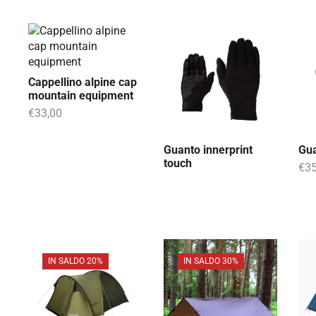
Cappellino alpine cap
mountain equipment
€
33,00
Guanto innerprint
Gua
touch
€
35
IN SALDO 20%
IN SALDO 30%