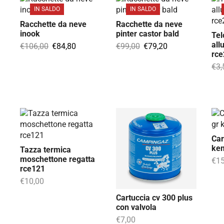
IN SALDO
IN SALDO
Racchette da neve
Racchette da neve
inook
pinter castor bald
Te
all
€
106,00
€
84,80
€
99,00
€
79,20
rc
€
3,
Car
ke
Tazza termica
moschettone regatta
€
15
rce121
€
10,00
Cartuccia cv 300 plus
con valvola
€
7,00