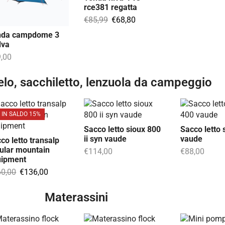
rce381 regatta
€
85,99
€
68,80
nda campdome 3
dva
,00
elo, sacchiletto, lenzuola da campeggio
IN SALDO 15%
Sacco letto sioux 800
Sacco letto 
ii syn vaude
vaude
co letto transalp
ular mountain
€
114,00
€
88,00
uipment
60,00
€
136,00
Materassini