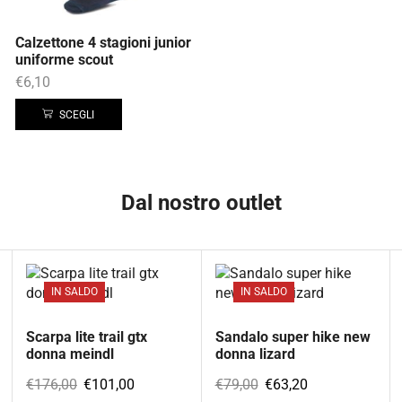
Calzettone 4 stagioni junior
uniforme scout
€
6,10
SCEGLI
Dal nostro outlet
IN SALDO
IN SALDO
Scarpa lite trail gtx
Sandalo super hike new
donna meindl
donna lizard
€
176,00
€
101,00
€
79,00
€
63,20