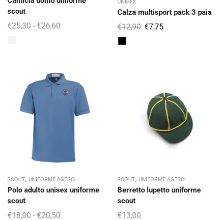
Camicia uomo uniforme
UNISEX
scout
Calza multisport pack 3 paia
€
25,30
-
€
26,60
€
12,90
€
7,75
,
,
SCOUT
UNIFORME AGESCI
SCOUT
UNIFORME AGESCI
Polo adulto unisex uniforme
Berretto lupetto uniforme
scout
scout
€
18,00
-
€
20,50
€
13,00