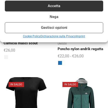
Accetta
Nega
Gestisci opzioni
Cookie Policy
Dichiarazione sulla Privacy
Imprint
,
,
SCOUT
UNIFORME MASCI
ABBIGLIAMENTO
ABBIGLIAMENTO
Camicia masci scout
UNISEX
Poncho nylon andrik regatta
€
26,00
€
22,00
-
€
26,00
IN SALDO
IN SALDO