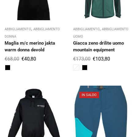
,
,
ABBIGLIAMENTO
ABBIGLIAMENTO
ABBIGLIAMENTO
ABBIGLIAMENTO
DONNA
UOMO
Maglia m/c merino jakta
Giacca zeno drilite uomo
warm donna devold
mountain equipment
€
68,00
€
40,80
€
173,00
€
103,80
IN SALDO