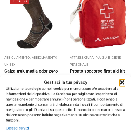
IN SALDO
,
,
ABBIGLIAMENTO
ABBIGLIAMENTO
ATTREZZATURA
PULIZIA E IGIENE
UNISEX
PERSONALE
Calza trek media odor zero
Pronto soccorso first aid kit
mico
vaude
Gestisci la tua privacy
€
21,90
€
13,15
€
29,00
-
€
37,00
Utilizziamo tecnologie come i cookie per memorizzare e/o accedere alle
informazioni del dispositivo. Lo facciamo per migliorare l'esperienza di
navigazione e per mostrare annunci (non) personalizzati. Il consenso a
queste tecnologie ci consentirà di elaborare dati quali il comportamento di
navigazione o gli ID univoci su questo sito. Il mancato consenso o la revoca
del consenso possono influire negativamente su alcune caratteristiche e
funzioni.
Gestisci servizi