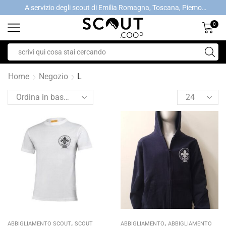
A servizio degli scout di Emilia Romagna, Toscana, Piemonte, Valle d'Aosta- Gratis la spedizione con ordini > €40
A servizio degli scout di Emilia Romagna, Toscana, Piemonte, Valle d'Aosta- Gratis la spedizione con ordini > €40
0
Home
Negozio
L
,
,
ABBIGLIAMENTO SCOUT
SCOUT
ABBIGLIAMENTO
ABBIGLIAMENTO