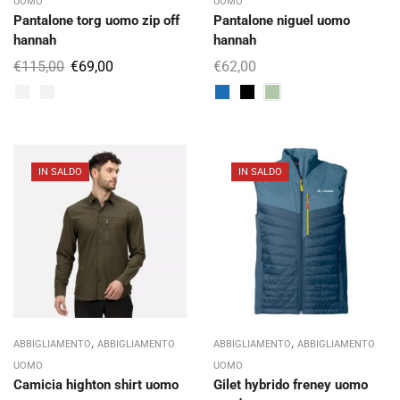
UOMO
UOMO
Pantalone torg uomo zip off
Pantalone niguel uomo
hannah
hannah
€
115,00
€
69,00
€
62,00
IN SALDO
IN SALDO
,
,
ABBIGLIAMENTO
ABBIGLIAMENTO
ABBIGLIAMENTO
ABBIGLIAMENTO
UOMO
UOMO
Camicia highton shirt uomo
Gilet hybrido freney uomo