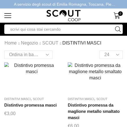
A servizio degli scout di Emilia Romagna, Toscana, Piemonte, Valle d'Aosta- Gratis la spedizione con ordini > €40
0
Home
Negozio
SCOUT
DISTINTIVI MASCI
,
,
DISTINTIVI MASCI
SCOUT
DISTINTIVI MASCI
SCOUT
Distintivo promessa masci
Distintivo promessa da
maglione metallo smaltato
€
3,00
masci
€
6,00