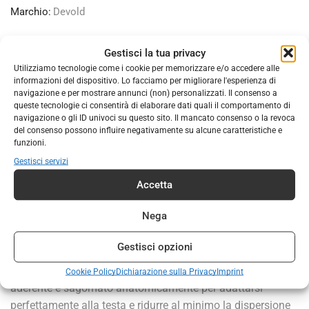
Marchio:
Devold
Gestisci la tua privacy
DESCRIZIONE
INFORMAZIONI AGGIUNTIVE
Utilizziamo tecnologie come i cookie per memorizzare e/o accedere alle
informazioni del dispositivo. Lo facciamo per migliorare l'esperienza di
navigazione e per mostrare annunci (non) personalizzati. Il consenso a
La maglia a manica lunga Expedition Arctic Pro Hoodie da
queste tecnologie ci consentirà di elaborare dati quali il comportamento di
donna di Devold è uno strato di base tecnico che offre una
navigazione o gli ID univoci su questo sito. Il mancato consenso o la revoca
del consenso possono influire negativamente su alcune caratteristiche e
protezione affidabile anche a temperature particolarmente
funzioni.
rigide. Il morbido strato interno in lana merino assicura un
Gestisci servizi
piacevole calore e un clima naturale sulla pelle. Lo strato
esterno è realizzato in lana merino trattata con Aquaduct e
Accetta
con un contenuto di seta, per un’efficace traspirazione, una
Nega
durata eccezionale e una sensazione elegante. Gli inserti in
rete di pura lana merino posizionati strategicamente nella
Gestisci opzioni
zona lombare e sotto le braccia ottimizzano la circolazione
dell’aria e migliorano il trasporto dell’umidità. Il cappuccio
Cookie Policy
Dichiarazione sulla Privacy
Imprint
aderente è sagomato anatomicamente per adattarsi
perfettamente alla testa e ridurre al minimo la dispersione