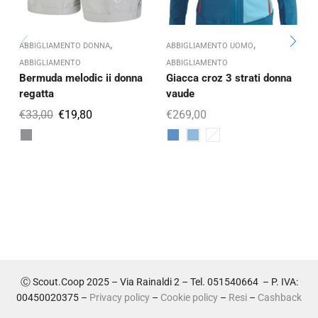
,
,
ABBIGLIAMENTO DONNA
ABBIGLIAMENTO UOMO
A
ABBIGLIAMENTO
ABBIGLIAMENTO
Bermuda melodic ii donna
Giacca croz 3 strati donna
regatta
vaude
r
€
33,00
€
19,80
€
269,00
Ⓒ Scout.Coop 2025 – Via Rainaldi 2 – Tel. 051540664 – P. IVA:
00450020375 –
Privacy policy
–
Cookie policy
–
Resi
–
Cashback