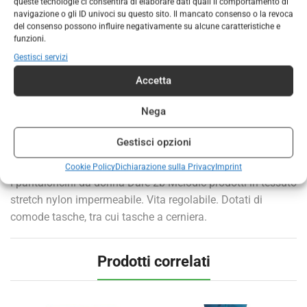
queste tecnologie ci consentirà di elaborare dati quali il comportamento di
navigazione o gli ID univoci su questo sito. Il mancato consenso o la revoca
AGGIUNGI AL CARRELLO
del consenso possono influire negativamente su alcune caratteristiche e
funzioni.
COD:
224942
Gestisci servizi
Categorie:
ABBIGLIAMENTO DONNA
,
ABBIGLIAMENTO
Accetta
Marchio:
DARE2B
Nega
Gestisci opzioni
DESCRIZIONE
INFORMAZIONI AGGIUNTIVE
Cookie Policy
Dichiarazione sulla Privacy
Imprint
I pantaloncini da donna Dare 2b Melodic prodotti in tessuto
stretch nylon impermeabile. Vita regolabile. Dotati di
comode tasche, tra cui tasche a cerniera.
Prodotti correlati