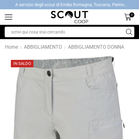
A servizio degli scout di Emilia Romagna, Toscana, Piemonte, Valle d'Aosta- Gratis la spedizione con ordini > €40
A servizio degli scout di Emilia Romagna, Toscana, Piemonte, Valle d'Aosta- Gratis la spedizione con ordini > €40
0
Home
ABBIGLIAMENTO
ABBIGLIAMENTO DONNA
IN SALDO