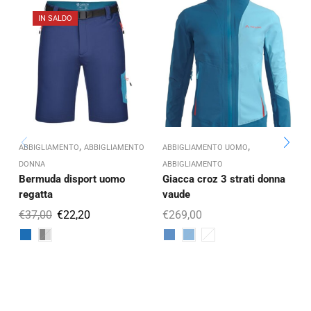
IN SALDO
,
,
ABBIGLIAMENTO
ABBIGLIAMENTO
ABBIGLIAMENTO UOMO
A
DONNA
ABBIGLIAMENTO
Bermuda disport uomo
Giacca croz 3 strati donna
regatta
vaude
r
€
37,00
€
22,20
€
269,00