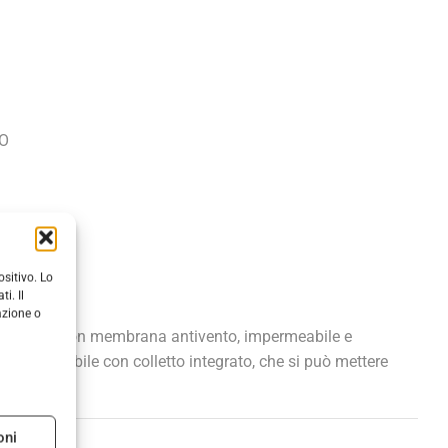
O
sitivo. Lo
i. Il
azione o
tà. Tessuto con membrana antivento, impermeabile e
cio staccabile con colletto integrato, che si può mettere
oni