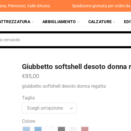
ana, Piemonte, Valle d'Aosta
Spedizione gratuita per ordini d
ATTREZZATURA
ABBIGLIAMENTO
CALZATURE
ED
Giubbetto softshell desoto donna 
€
85,00
giubbetto softshell desoto donna regatta
Taglia
Colore