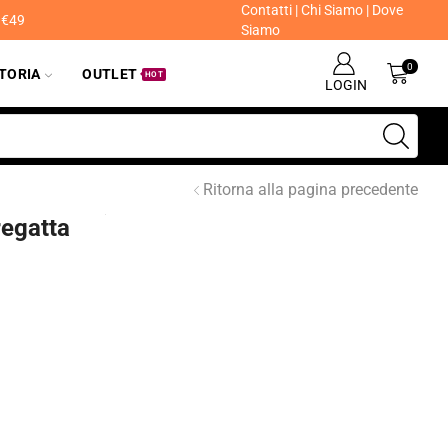
Contatti
|
Chi Siamo
|
Dove
a €49
Siamo
0
ITORIA
OUTLET
HOT
LOGIN
Ritorna alla pagina precedente
regatta