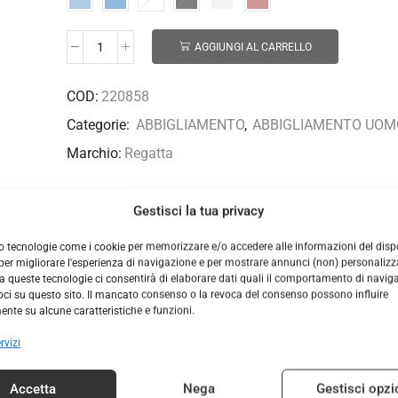
AGGIUNGI AL CARRELLO
COD:
220858
Categorie:
ABBIGLIAMENTO
,
ABBIGLIAMENTO UOM
Marchio:
Regatta
Gestisci la tua privacy
o tecnologie come i cookie per memorizzare e/o accedere alle informazioni del dispo
DESCRIZIONE
INFORMAZIONI AGGIUNTIVE
er migliorare l'esperienza di navigazione e per mostrare annunci (non) personalizzat
 queste tecnologie ci consentirà di elaborare dati quali il comportamento di navig
voci su questo sito. Il mancato consenso o la revoca del consenso possono influire
ftshell XPT Stretch con interno in pile per un’ottimale termici
nte su alcune caratteristiche e funzioni.
one in caso di maltempo e per attività aerobiche invernali: cappuc
na vestibilità ottimale.
rvizi
Accetta
Nega
Gestisci opzi