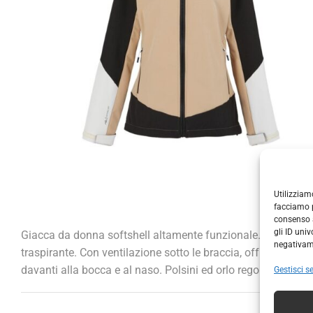
Utilizziam
facciamo p
consenso a
gli ID uni
Giacca da donna softshell altamente funzionale. Tessuto so
negativame
traspirante. Con ventilazione sotto le braccia, offre protezi
davanti alla bocca e al naso. Polsini ed orlo regolabile per u
Gestisci se