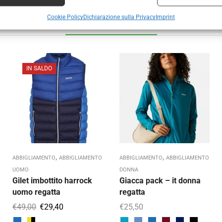
Cookie Policy
Dichiarazione sulla Privacy
Imprint
Prodotti correlati
IN SALDO
,
,
ABBIGLIAMENTO
ABBIGLIAMENTO
ABBIGLIAMENTO
ABBIGLIAMENTO
UOMO
DONNA
Gilet imbottito harrock
Giacca pack – it donna
uomo regatta
regatta
€
49,00
€
29,40
€
25,50