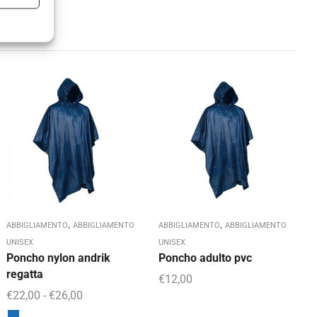
A
D
P
r
,
,
ABBIGLIAMENTO
ABBIGLIAMENTO
ABBIGLIAMENTO
ABBIGLIAMENTO
UNISEX
UNISEX
Poncho nylon andrik
Poncho adulto pvc
regatta
€
12,00
€
22,00
-
€
26,00