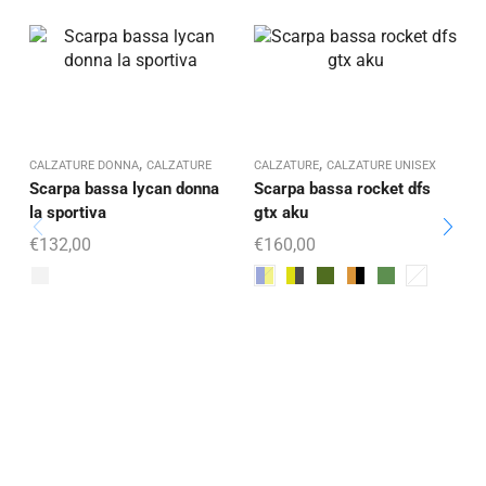
,
,
CALZATURE DONNA
CALZATURE
CALZATURE
CALZATURE UNISEX
C
Scarpa bassa lycan donna
Scarpa bassa rocket dfs
la sportiva
gtx aku
€
132,00
€
160,00