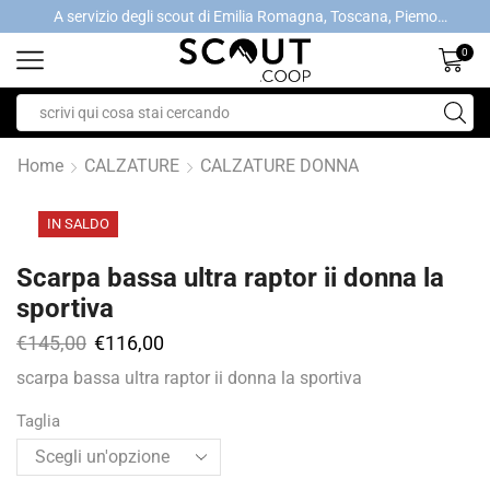
A servizio degli scout di Emilia Romagna, Toscana, Piemonte, Valle d'Aosta- Gratis la spedizione con ordini > €40
A servizio degli scout di Emilia Romagna, Toscana, Piemonte, Valle d'Aosta- Gratis la spedizione con ordini > €40
0
Home
CALZATURE
CALZATURE DONNA
IN SALDO
Scarpa bassa ultra raptor ii donna la
sportiva
€
145,00
€
116,00
scarpa bassa ultra raptor ii donna la sportiva
Taglia