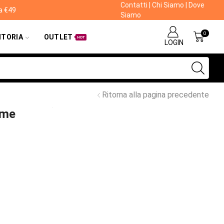
Contatti
|
Chi Siamo
|
Dove
da €49
Siamo
0
ITORIA
OUTLET
HOT
LOGIN
Ritorna alla pagina precedente
rme