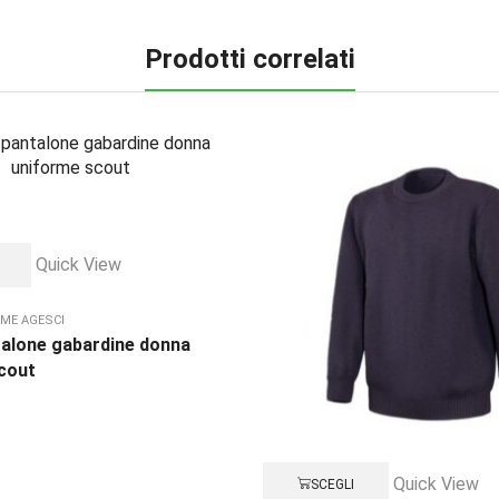
Prodotti correlati
Quick View
ME AGESCI
alone gabardine donna
cout
Quick View
SCEGLI