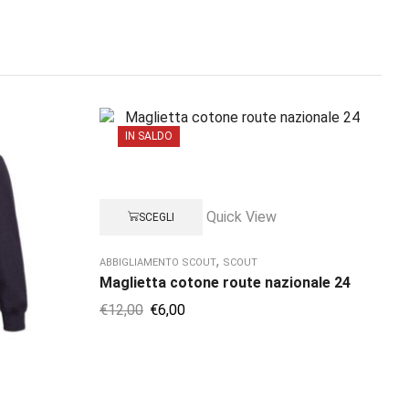
IN SALDO
Quick View
SCEGLI
,
ABBIGLIAMENTO SCOUT
SCOUT
AB
Maglietta cotone route nazionale 24
SC
Fe
€
12,00
€
6,00
€
3