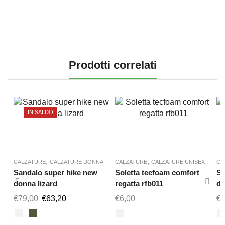
Prodotti correlati
IN SALDO
,
,
CALZATURE
CALZATURE DONNA
CALZATURE
CALZATURE UNISEX
CA
Sandalo super hike new
Soletta tecfoam comfort
Sc
donna lizard
regatta rfb011
do
€
79,00
€
63,20
€
6,00
€