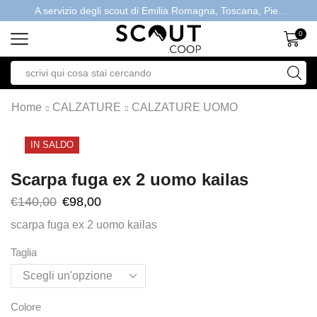
A servizio degli scout di Emilia Romagna, Toscana, Piemonte, Valle d'Aosta- Gratis la spedizione con ordini > €40
0
Home
CALZATURE
CALZATURE UOMO
IN SALDO
Scarpa fuga ex 2 uomo kailas
€
140,00
€
98,00
scarpa fuga ex 2 uomo kailas
Taglia
Colore