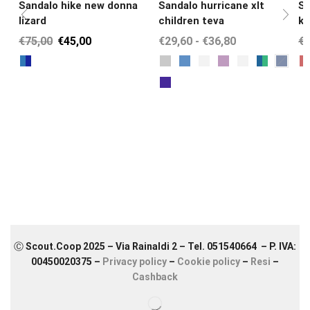
Sandalo hike new donna
Sandalo hurricane xlt
Sc
lizard
children teva
ka
€
75,00
€
45,00
€
29,60
-
€
36,80
€
Ⓒ Scout.Coop 2025 – Via Rainaldi 2 – Tel. 051540664 – P. IVA:
00450020375 –
Privacy policy
–
Cookie policy
–
Resi
–
Cashback