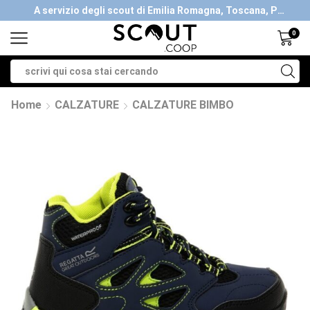
A servizio degli scout di Emilia Romagna, Toscana, Piemonte, Valle d'Aosta- Gratis la spedizione con ordini > €40
0
Home
CALZATURE
CALZATURE BIMBO