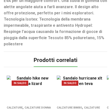
EVA per un maggiore comfort. Una suola in gomma con
alette angolate aiuta a farli avanzare. Il design alto
offre protezione, perfetto per i mini esploratori.
Tecnologia Isotex: Tecnologia della membrana
impermeabile, traspirante e antivento Hydropel:
Respinge l’acqua causando la formazione di gocce di
pioggia dalla superficie Tessuto 85% poliuretano, 15%
poliestere
Prodotti correlati
IN SALDO
IN SALDO
,
,
CALZATURE
CALZATURE DONNA
CALZATURE BIMBO
CALZATURE
CA