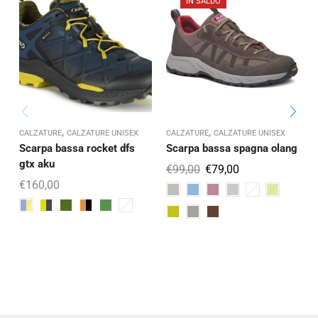
IN SALDO
C
,
,
CALZATURE
CALZATURE UNISEX
CALZATURE
CALZATURE UNISEX
Scarpa bassa rocket dfs
Scarpa bassa spagna olang
gtx aku
€
99,00
€
79,00
€
160,00