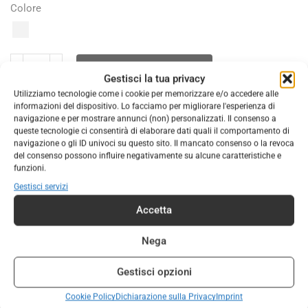
Colore
AGGIUNGI AL CARRELLO
Gestisci la tua privacy
Utilizziamo tecnologie come i cookie per memorizzare e/o accedere alle
COD:
200784
informazioni del dispositivo. Lo facciamo per migliorare l'esperienza di
navigazione e per mostrare annunci (non) personalizzati. Il consenso a
Categorie:
CALZATURE
,
CALZATURE UOMO
queste tecnologie ci consentirà di elaborare dati quali il comportamento di
navigazione o gli ID univoci su questo sito. Il mancato consenso o la revoca
Marchio:
Regatta
del consenso possono influire negativamente su alcune caratteristiche e
funzioni.
Gestisci servizi
DESCRIZIONE
INFORMAZIONI AGGIUNTIVE
Accetta
Tomaia: Il materiale tecnico sintetico durevole e
Nega
impermeabile permette all’acqua di scivolare via Il robusto
mesh anti-abrasione facilita la pulizia Il collo è realizzato in
Gestisci opzioni
schiuma sagomata e rivestito da un tessuto in neoprene
Cookie Policy
Dichiarazione sulla Privacy
Imprint
morbido al tatto per un maggiore comfort Interno: La