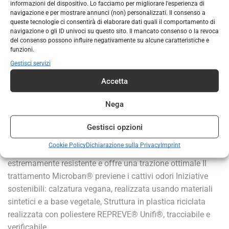
informazioni del dispositivo. Lo facciamo per migliorare l'esperienza di
Data la finitura con cinturini in poliestere ecologico e
navigazione e per mostrare annunci (non) personalizzati. Il consenso a
riciclato Unifi®, protegge i piedi senza aggiungere
queste tecnologie ci consentirà di elaborare dati quali il comportamento di
navigazione o gli ID univoci su questo sito. Il mancato consenso o la revoca
nemmeno un grammo di plastica alle discariche.
del consenso possono influire negativamente su alcune caratteristiche e
DETTAGLI: Perfetti per: escursioni in giornata, facili La
funzioni.
struttura ad asciugatura rapida, realizzata in poliestere
Gestisci servizi
REPREVE® Unifi®, tracciabile e verificabile, sostiene i tuoi
Accetta
piedi mentre li protegge, i numerosi punti di regolazione ti
consentono di impostare la calzata giusta per te Comoda
Nega
chiusura a strappo per indossare e togliere la scarpa
rapidamente e per regolare al meglio la calzata L’intersuola
Gestisci opzioni
sagomata integrata in EVA sostiene ulteriormente l’arco
Cookie Policy
Dichiarazione sulla Privacy
Imprint
plantare La robusta suola in gomma Durabrasion è
estremamente resistente e offre una trazione ottimale Il
trattamento Microban® previene i cattivi odori Iniziative
sostenibili: calzatura vegana, realizzata usando materiali
sintetici e a base vegetale, Struttura in plastica riciclata
realizzata con poliestere REPREVE® Unifi®, tracciabile e
verificabile.