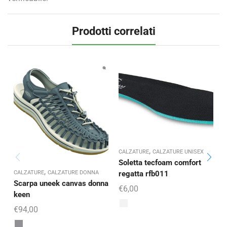
Prodotti correlati
,
CALZATURE
CALZATURE UNISEX
Soletta tecfoam comfort
,
CALZATURE
CALZATURE DONNA
C
regatta rfb011
Scarpa uneek canvas donna
€
6,00
keen
€
94,00