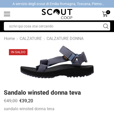
A servizio degli scout di Emilia Romagna, Toscana, Piemonte, Valle d'Aosta- Gratis la spedizione con ordini > €40
A servizio degli scout di Emilia Romagna, Toscana, Piemonte, Valle d'Aosta- Gratis la spedizione con ordini > €40
0
Home
CALZATURE
CALZATURE DONNA
IN SALDO
Sandalo winsted donna teva
€
49,00
€
39,20
sandalo winsted donna teva