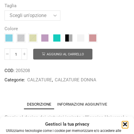
Taglia
Colore
AGGIUNGI AL CARRELLO
COD:
205208
Categorie:
CALZATURE
,
CALZATURE DONNA
DESCRIZIONE
INFORMAZIONI AGGIUNTIVE
Grazie al design dei cinturini ispirato all’iconico Universal e
Gestisci la tua privacy
ai colori glam, il Winstead è diventato un accessorio
Utilizziamo tecnologie come i cookie per memorizzare e/o accedere alle
sinonimo di comfort e stile per le avventure di tutti i giorni.