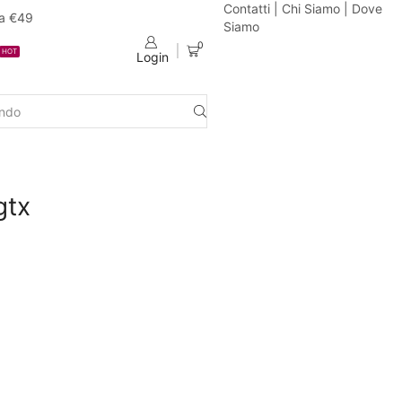
Contatti
|
Chi Siamo
|
Dove
da €49
Siamo
0
HOT
Login
gtx