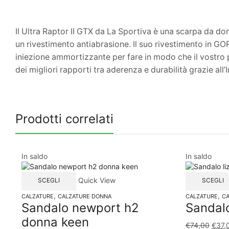
Il Ultra Raptor II GTX da La Sportiva è una scarpa da do
un rivestimento antiabrasione. Il suo rivestimento in GO
iniezione ammortizzante per fare in modo che il vostro p
dei migliori rapporti tra aderenza e durabilità grazie all’
Prodotti correlati
In saldo
In saldo
Quick View
SCEGLI
SCEGLI
,
,
CALZATURE
CALZATURE DONNA
CALZATURE
CA
Sandalo newport h2
Sandal
donna keen
€
74,00
€
37,