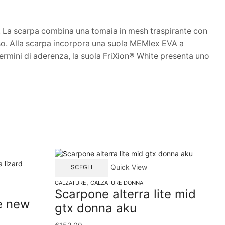
re. La scarpa combina una tomaia in mesh traspirante con
orso. Alla scarpa incorpora una suola MEMlex EVA a
ermini di aderenza, la suola FriXion® White presenta uno
In
Quick View
SCEGLI
,
CALZATURE
CALZATURE DONNA
Scarpone alterra lite mid
CA
e new
S
gtx donna aku
d