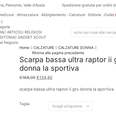
na, Piemonte, Valle d'Aosta
Spedizione gratuita per ordini 
me
Scout
Attrezzatura
Abbigliamento
Calzature
Editoria
Outlet
egorie
RA
ARTICOLI RELIGIOSI
DITORIA
GADGET SCOUT
 al Negozio
Home
CALZATURE
CALZATURE DONNA
Ritorna alla pagina precedente
Scarpa bassa ultra raptor ii 
donna la sportiva
€
168,00
€
134,40
scarpa bassa ultra raptor ii gtx donna la sportiva
Taglia