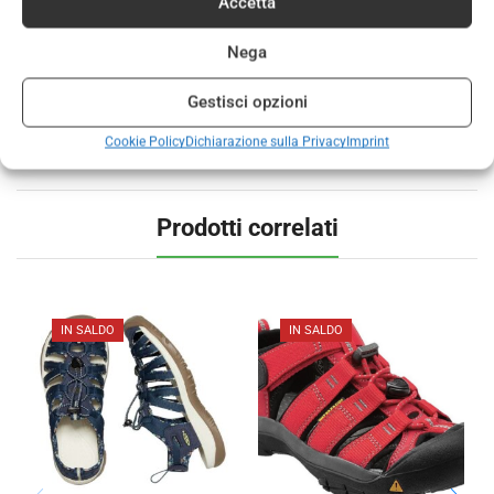
Accetta
DESCRIZIONE
INFORMAZIONI AGGIUNTIVE
Nega
Scarpe trail running La Sportiva Donna Lycan Ii perfette per
corse su medie distanze, allenamenti e skyrace. Comode e
Gestisci opzioni
confortevoli sono indicate per tutti gli amanti della corsa
Cookie Policy
Dichiarazione sulla Privacy
Imprint
off-road.
Prodotti correlati
IN SALDO
IN SALDO