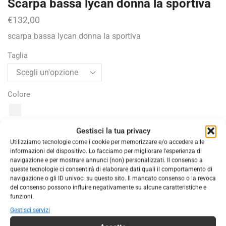
Scarpa bassa lycan donna la sportiva
€
132,00
scarpa bassa lycan donna la sportiva
Taglia
Colore
Gestisci la tua privacy
AGGIUNGI AL CARRELLO
Utilizziamo tecnologie come i cookie per memorizzare e/o accedere alle
informazioni del dispositivo. Lo facciamo per migliorare l'esperienza di
navigazione e per mostrare annunci (non) personalizzati. Il consenso a
COD:
202326
queste tecnologie ci consentirà di elaborare dati quali il comportamento di
navigazione o gli ID univoci su questo sito. Il mancato consenso o la revoca
Categorie:
CALZATURE
,
CALZATURE DONNA
del consenso possono influire negativamente su alcune caratteristiche e
Marchio:
LA SPORTIVA SPA
funzioni.
Gestisci servizi