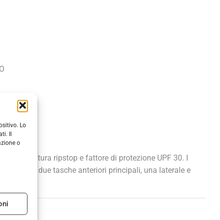
O
sitivo. Lo
i. Il
azione o
e con finitura ripstop e fattore di protezione UPF 30. I
aloni hanno due tasche anteriori principali, una laterale e
oni