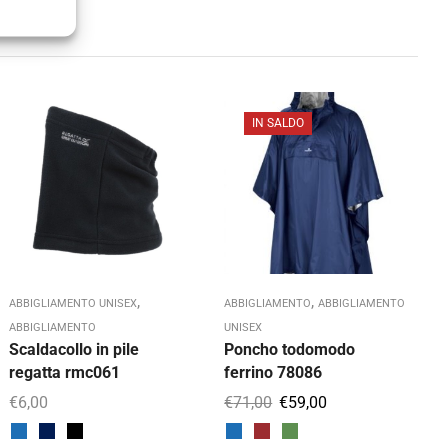
IN SALDO
,
,
ABBIGLIAMENTO UNISEX
ABBIGLIAMENTO
ABBIGLIAMENTO
A
ABBIGLIAMENTO
UNISEX
Scaldacollo in pile
Poncho todomodo
B
regatta rmc061
ferrino 78086
r
€
6,00
€
71,00
€
59,00