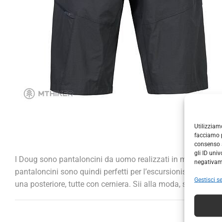
Utilizziam
facciamo p
consenso a
gli ID uni
I Doug sono pantaloncini da uomo realizzati in materiale ela
negativame
pantaloncini sono quindi perfetti per l’escursionismo, le attiv
Gestisci se
una posteriore, tutte con cerniera. Sii alla moda, sii in mov