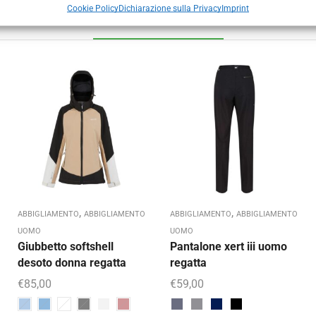
Cookie Policy
Dichiarazione sulla Privacy
Imprint
Prodotti correlati
,
,
ABBIGLIAMENTO
ABBIGLIAMENTO
ABBIGLIAMENTO
ABBIGLIAMENTO
UOMO
UOMO
Giubbetto softshell
Pantalone xert iii uomo
desoto donna regatta
regatta
€
85,00
€
59,00