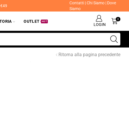
Contatti
|
Chi Siamo
|
Dove
a €49
Siamo
0
ITORIA
OUTLET
HOT
LOGIN
Ritorna alla pagina precedente