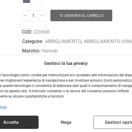
AGGIUNGI AL CARRELLO
COD:
220668
Categorie:
ABBIGLIAMENTO
,
ABBIGLIAMENTO UOM
Marchio:
Hannah
Gestisci la tua privacy
o tecnologie come i cookie per memorizzare e/o accedere alle informazioni del dispo
er migliorare l'esperienza di navigazione e per mostrare annunci (non) personalizzat
DESCRIZIONE
INFORMAZIONI AGGIUNTIVE
 queste tecnologie ci consentirà di elaborare dati quali il comportamento di navig
voci su questo sito. Il mancato consenso o la revoca del consenso possono influire
stico e leggero AFT Stretch. Questo è un materiale estivo popolar
nte su alcune caratteristiche e funzioni.
ità ricreative e i viaggi. La vita con cintura è regolabile e i pant
rvizi
imento!
Accetta
Nega
Gestisci opzi