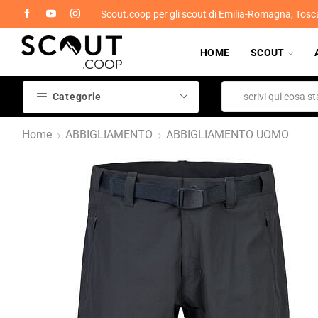
Scout.coop per gli scout di Emilia-Romagna, Tosc
HOME
SCOUT
Categorie
Home
ABBIGLIAMENTO
ABBIGLIAMENTO UOMO