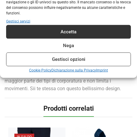
navigazione o gli ID univoci su questo sito. Il mancato consenso o la revoca
Categorie:
ABBIGLIAMENTO
,
ABBIGLIAMENTO DONNA
del consenso possono influire negativamente su alcune caratteristiche e
Marchio:
Hannah
funzioni.
Gestisci servizi
Accetta
DESCRIZIONE
INFORMAZIONI AGGIUNTIVE
Nega
La t-shirt da donna Zoey a maniche corte attira l’attenzione
a prima vista con un’interessante stampa nella parte
Gestisci opzioni
inferiore del davanti. La t-shirt è realizzata in cotone con
Cookie Policy
Dichiarazione sulla Privacy
Imprint
l’aggiunta di elastan. Il taglio Regular si adatta alla
maggior parte dei tipi di corporatura e non limita i
movimenti. Sii te stessa con questo bellissimo design.
Prodotti correlati
IN SALDO