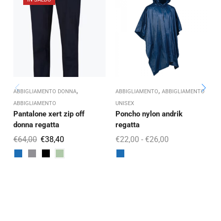
,
,
ABBIGLIAMENTO DONNA
ABBIGLIAMENTO
ABBIGLIAMENTO
A
ABBIGLIAMENTO
UNISEX
A
Pantalone xert zip off
Poncho nylon andrik
P
donna regatta
regatta
€
64,00
€
38,40
€
22,00
-
€
26,00