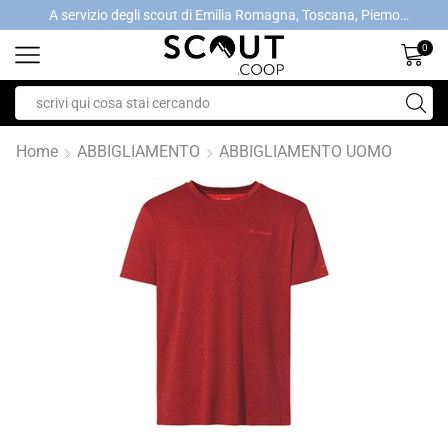
A servizio degli scout di Emilia Romagna, Toscana, Piemonte, Valle d'Aosta- Gratis la spedizione con ordini > €40
A servizio degli scout di Emilia Romagna, Toscana, Piemonte, Valle d'Aosta- Gratis la spedizione con ordini > €40
0
Home
ABBIGLIAMENTO
ABBIGLIAMENTO UOMO