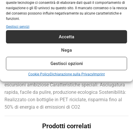
riciclato, è particolarmente facile da pulire e ad asciugatura
queste tecnologie ci consentirà di elaborare dati quali il comportamento di
navigazione o gli ID univoci su questo sito. Il mancato consenso o la revoca
rapida, ideale per viaggi, escursioni o avventure sportive. Il
del consenso possono influire negativamente su alcune caratteristiche e
materiale traspirante garantisce una piacevole sensazione
funzioni.
sulla pelle, mentre l’etichetta ecologica Green Shape è
Gestisci servizi
sinonimo di produzione sostenibile. Versatile e prodotta
Accetta
con risparmio di risorse, questa camicia è una scelta
ecologica per gli uomini attivi. Dettagli: Peso: 134 g
Nega
Lunghezza della schiena: 69,5 cm Vestibilità: Standard
Materiale: 100 % poliestere (riciclato) Tessuto: 1 strato
Gestisci opzioni
Scollo: Collo rotondo maniche: Maniche corte Stagione:
Cookie Policy
Dichiarazione sulla Privacy
Imprint
Estate, primavera, autunno Sport: Viaggi, escursioni,
escursioni ambiziose Caratteristiche speciali: Asciugatura
rapida, facile da pulire, produzione ecologica Sostenibilità:
Realizzato con bottiglie in PET riciclate, risparmia fino al
50% di energia e di emissioni di CO2
Prodotti correlati