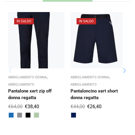
IN SALDO
IN SALDO
,
,
ABBIGLIAMENTO DONNA
ABBIGLIAMENTO DONNA
A
ABBIGLIAMENTO
ABBIGLIAMENTO
Pantalone xert zip off
Pantaloncino xert short
donna regatta
donna regatta
r
€
64,00
€
38,40
€
44,00
€
26,40