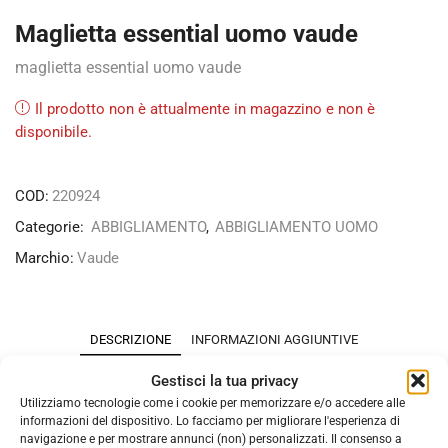
Maglietta essential uomo vaude
maglietta essential uomo vaude
Il prodotto non è attualmente in magazzino e non è
disponibile.
COD:
220924
Categorie:
ABBIGLIAMENTO
,
ABBIGLIAMENTO UOMO
Marchio:
Vaude
DESCRIZIONE
INFORMAZIONI AGGIUNTIVE
Gestisci la tua privacy
Maglietta funzionale leggera per giornate attive Questa
Utilizziamo tecnologie come i cookie per memorizzare e/o accedere alle
maglietta funzionale offre un comfort ottimale per le
informazioni del dispositivo. Lo facciamo per migliorare l'esperienza di
attività sportive. Grazie al tessuto leggero in poliestere
navigazione e per mostrare annunci (non) personalizzati. Il consenso a