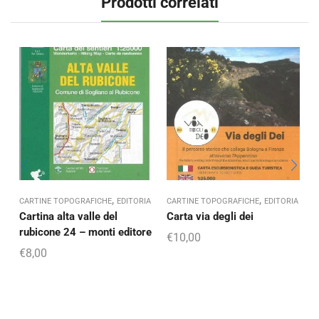
Prodotti correlati
,
,
CARTINE TOPOGRAFICHE
EDITORIA
CARTINE TOPOGRAFICHE
EDITORIA
C
Cartina alta valle del
Carta via degli dei
S
rubicone 24 – monti editore
p
€
10,00
€
8,00