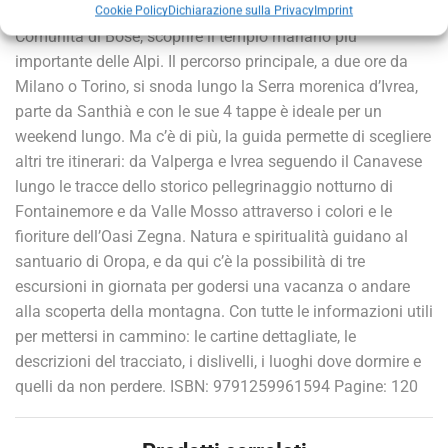
attraversare le risaie di Biella e Vercelli, incontrare la
Cookie Policy
Dichiarazione sulla Privacy
Imprint
Comunità di Bose, scoprire il tempio mariano più
importante delle Alpi. Il percorso principale, a due ore da
Milano o Torino, si snoda lungo la Serra morenica d’Ivrea,
parte da Santhià e con le sue 4 tappe è ideale per un
weekend lungo. Ma c’è di più, la guida permette di scegliere
altri tre itinerari: da Valperga e Ivrea seguendo il Canavese
lungo le tracce dello storico pellegrinaggio notturno di
Fontainemore e da Valle Mosso attraverso i colori e le
fioriture dell’Oasi Zegna. Natura e spiritualità guidano al
santuario di Oropa, e da qui c’è la possibilità di tre
escursioni in giornata per godersi una vacanza o andare
alla scoperta della montagna. Con tutte le informazioni utili
per mettersi in cammino: le cartine dettagliate, le
descrizioni del tracciato, i dislivelli, i luoghi dove dormire e
quelli da non perdere. ISBN: 9791259961594 Pagine: 120