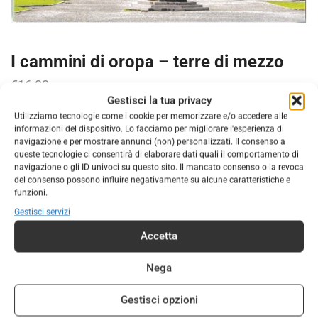
I cammini di oropa – terre di mezzo
€
16,00
Gestisci la tua privacy
i cammini di oropa – terre di mezzo
Utilizziamo tecnologie come i cookie per memorizzare e/o accedere alle
informazioni del dispositivo. Lo facciamo per migliorare l'esperienza di
navigazione e per mostrare annunci (non) personalizzati. Il consenso a
AGGIUNGI AL CARRELLO
queste tecnologie ci consentirà di elaborare dati quali il comportamento di
navigazione o gli ID univoci su questo sito. Il mancato consenso o la revoca
COD:
9791259961594
del consenso possono influire negativamente su alcune caratteristiche e
funzioni.
Categorie:
CARTINE TOPOGRAFICHE
,
EDITORIA
Gestisci servizi
Accetta
DESCRIZIONE
INFORMAZIONI AGGIUNTIVE
Nega
Autore: Alberto Conte Regione: Piemonte Raggiungere
Gestisci opzioni
Oropa significa immergersi nella natura del Canavese,