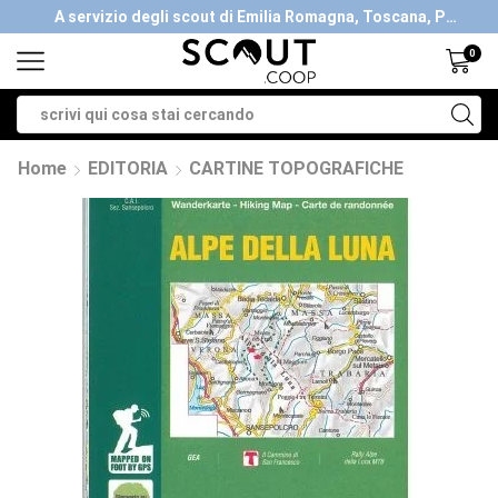
A servizio degli scout di Emilia Romagna, Toscana, Piemonte, Valle d'Aosta- Gratis la spedizione con ordini > €40
0
Home
EDITORIA
CARTINE TOPOGRAFICHE