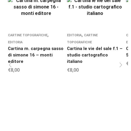
,
,
CARTINE TOPOGRAFICHE
EDITORIA
CARTINE
CA
EDITORIA
TOPOGRAFICHE
ED
Cartina m. carpegna sasso
Cartina le vie del sale f.1 –
Ca
di simone 16 – monti
studio cartografico
51
editore
italiano
€
9
€
8,00
€
8,00