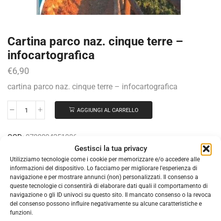
Cartina parco naz. cinque terre –
infocartografica
€
6,90
cartina parco naz. cinque terre – infocartografica
AGGIUNGI AL CARRELLO
COD:
9788894251906
Gestisci la tua privacy
Categorie:
CARTINE TOPOGRAFICHE
,
EDITORIA
Utilizziamo tecnologie come i cookie per memorizzare e/o accedere alle
informazioni del dispositivo. Lo facciamo per migliorare l'esperienza di
navigazione e per mostrare annunci (non) personalizzati. Il consenso a
queste tecnologie ci consentirà di elaborare dati quali il comportamento di
DESCRIZIONE
INFORMAZIONI AGGIUNTIVE
navigazione o gli ID univoci su questo sito. Il mancato consenso o la revoca
del consenso possono influire negativamente su alcune caratteristiche e
funzioni.
Carta escursionistica scala 1:25000 del Parco Nazionale