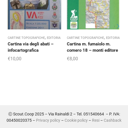
,
,
CARTINE TOPOGRAFICHE
EDITORIA
CARTINE TOPOGRAFICHE
EDITORIA
E
Cartina via degli abati –
Cartina m. fumaiolo m.
infocartografica
comero 18 – monti editore
f
€
10,00
€
8,00
Ⓒ Scout.Coop 2025 – Via Rainaldi 2 – Tel. 051540664 – P. IVA:
00450020375 –
Privacy policy
–
Cookie policy
–
Resi
–
Cashback