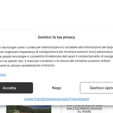
DESCRIZIONE
INFORMAZIONI AGGIUNTIVE
Gestisci la tua privacy
orta itinerari escursionistici a piedi nonchè per appassionati di
o tecnologie come i cookie per memorizzare e/o accedere alle informazioni del dispo
km. si getta nel Savio. Altri piccoli centri interessanti per qua
er migliorare l'esperienza di navigazione e per mostrare annunci (non) personalizzat
ola, Pieve Rivoschio, San Romano e Ciola giacciono immerse nell
 queste tecnologie ci consentirà di elaborare dati quali il comportamento di navig
voci su questo sito. Il mancato consenso o la revoca del consenso possono influire
on apparecchiatura satellitare GPS. ISBN ISBN 9788894005288
nte su alcune caratteristiche e funzioni.
rvizi
Prodotti correlati
Accetta
Nega
Gestisci opzi
Cookie Policy
Dichiarazione sulla Privacy
Imprint