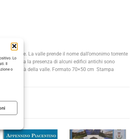
 mountain bike. La valle prende il nome dall’omonimo torrente
sitivo. Lo
nto riguarda la presenza di alcuni edifici antichi sono
i. Il
a tranquillità della valle. Formato 70×50 cm  Stampa
azione o
oni