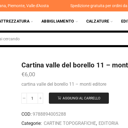
ana, Piemonte, Valle d'Aosta
Spedizione gratuita per ordini d
ATTREZZATURA
ABBIGLIAMENTO
CALZATURE
ED
Cartina valle del borello 11 – mont
€
6,00
cartina valle del borello 11 – monti editore
AGGIUNGI AL CARRELLO
COD:
9788894005288
Categorie:
CARTINE TOPOGRAFICHE
,
EDITORIA