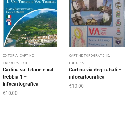
,
,
EDITORIA
CARTINE
CARTINE TOPOGRAFICHE
C
TOPOGRAFICHE
EDITORIA
E
Cartina val tidone e val
Cartina via degli abati –
I
trebbia 1 –
infocartografica
t
infocartografica
€
10,00
€
10,00