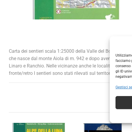
Carta dei sentieri scala 1:25000 della Valle del Borello. Rip
Utilizziam
che nasce dal monte Aiola di m. 942 e dopo avere percorso 30 
facciamo p
Linaro e Ranchio. Nelle vicinanze anche le località di Piav
consenso a
gli ID uni
fronte/retro I sentieri sono stati rilevati sul territorio c
negativame
Gestisci se