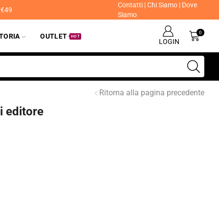
Contatti
|
Chi Siamo
|
Dove
a €49
Siamo
0
ITORIA
OUTLET
HOT
LOGIN
Ritorna alla pagina precedente
i editore