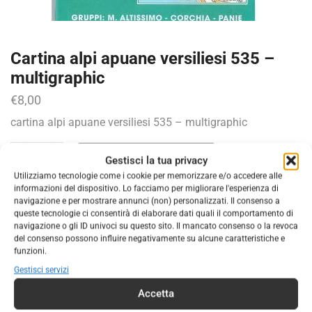
Cartina alpi apuane versiliesi 535 –
multigraphic
€
8,00
cartina alpi apuane versiliesi 535 – multigraphic
AGGIUNGI AL CARRELLO
Gestisci la tua privacy
Utilizziamo tecnologie come i cookie per memorizzare e/o accedere alle
informazioni del dispositivo. Lo facciamo per migliorare l'esperienza di
COD:
9788874651573
navigazione e per mostrare annunci (non) personalizzati. Il consenso a
queste tecnologie ci consentirà di elaborare dati quali il comportamento di
Categorie:
EDITORIA
,
CARTINE TOPOGRAFICHE
navigazione o gli ID univoci su questo sito. Il mancato consenso o la revoca
Marchio:
ED. MULTIGRAPHIC
del consenso possono influire negativamente su alcune caratteristiche e
funzioni.
Gestisci servizi
Accetta
DESCRIZIONE
INFORMAZIONI AGGIUNTIVE