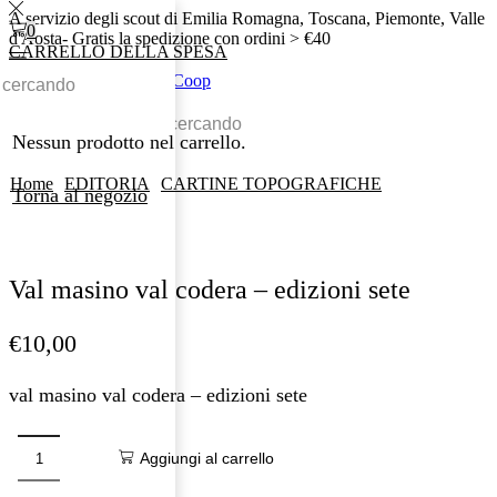
A servizio degli scout di Emilia Romagna, Toscana, Piemonte, Valle
0
d'Aosta- Gratis la spedizione con ordini > €40
CARRELLO DELLA SPESA
0
0
Nessun prodotto nel carrello.
Home
EDITORIA
CARTINE TOPOGRAFICHE
Torna al negozio
Val masino val codera – edizioni sete
€
10,00
val masino val codera – edizioni sete
Aggiungi al carrello