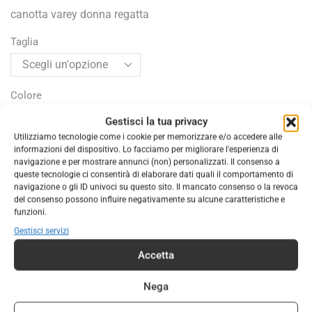
canotta varey donna regatta
Taglia
Colore
Gestisci la tua privacy
Utilizziamo tecnologie come i cookie per memorizzare e/o accedere alle
informazioni del dispositivo. Lo facciamo per migliorare l'esperienza di
AGGIUNGI AL CARRELLO
navigazione e per mostrare annunci (non) personalizzati. Il consenso a
queste tecnologie ci consentirà di elaborare dati quali il comportamento di
navigazione o gli ID univoci su questo sito. Il mancato consenso o la revoca
COD:
220985
del consenso possono influire negativamente su alcune caratteristiche e
funzioni.
Categorie:
ABBIGLIAMENTO
,
ABBIGLIAMENTO DONNA
Gestisci servizi
Marchio:
Regatta
Accetta
Nega
DESCRIZIONE
INFORMAZIONI AGGIUNTIVE