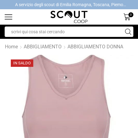
A servizio degli scout di Emilia Romagna, Toscana, Piemonte, Valle d'Aosta- Gratis la spedizione con ordini > €40
A servizio degli scout di Emilia Romagna, Toscana, Piemonte, Valle d'Aosta- Gratis la spedizione con ordini > €40
0
Home
ABBIGLIAMENTO
ABBIGLIAMENTO DONNA
IN SALDO