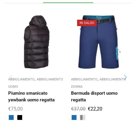
IN SALDO
,
,
ABBIGLIAMENTO
ABBIGLIAMENTO
ABBIGLIAMENTO
ABBIGLIAMENTO
A
UOMO
DONNA
A
Piumino smanicato
Bermuda disport uomo
P
yewbank uomo regatta
regatta
€
75,00
€
37,00
€
22,20