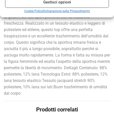
Gestisci opzioni
La VAREY di Regatta è una canotta tecnica da donna che è
efficace come sempre nella stagione calda, permettendoti
Cookie Policy
Dichiarazione sulla Privacy
Imprint
di godere del tuo sport preferito con la massima
freschezza. Realizzato in un tessuto elastico e leggero di
poliestere ed etilene, questo top offre una perfetta
traspirazione e un eccellente trasferimento dell’umidità dal
corpo. Questo significa che la sportiva rimane fresca e
asciutta il più a lungo possibile, soprattutto perché si
asciuga molto rapidamente. La forma è fatta su misura per
la figura femminile ed esalta l’aspetto della sportiva mentre
permette la libertà di movimento. Dettagli Contenuto: 88%
poliestere, 12% lana Tecnologia Extol: 88% poliestere, 12%
lana tessuto elastico Tessuto jacquard stretch 90%
poliestere, 10% lana sui lati Buon trasferimento di umidità
dal corpo
Prodotti correlati