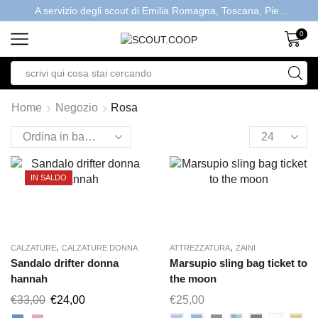
A servizio degli scout di Emilia Romagna, Toscana, Piemonte, Valle d'Aosta- Gratis la spedizione con ordini > €40
0
Home
Negozio
Rosa
IN SALDO
,
,
CALZATURE
CALZATURE DONNA
ATTREZZATURA
ZAINI
Sandalo drifter donna
Marsupio sling bag ticket to
hannah
the moon
€
33,00
€
24,00
€
25,00