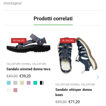
montagna!
Prodotti correlati
IN SALDO
IN SALDO
,
CALZATURE DONNA
CALZATURE
Sandalo winsted donna teva
€
49,00
€
39,20
,
CALZATURE DONNA
CALZATURE
C
Sandalo whisper donna
keen
€
89,00
€
71,20