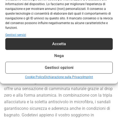
informazioni del dispositivo. Lo facciamo per migliorare l'esperienza di
AGGIUNGI AL CARRELLO
navigazione e per mostrare annunci (non) personalizzati. Il consenso a
queste tecnologie ci consentirà di elaborare dati quali il comportamento di
navigazione o gli ID univoci su questo sito. Il mancato consenso o la revoca
COD:
205221
del consenso possono influire negativamente su alcune caratteristiche e
Categorie:
CALZATURE
,
CALZATURE UOMO
funzioni.
Gestisci servizi
Marchio:
Lizard
Accetta
Nega
DESCRIZIONE
INFORMAZIONI AGGIUNTIVE
Gestisci opzioni
Sandali da trekking tradizionali Hike Heritage da uomo di
Lizard, che calzano in modo sicuro grazie al design unico e
Cookie Policy
Dichiarazione sulla Privacy
Imprint
al sistema di cinghie esclusivo. L’intersuola in PU Hike
offre una sensazione di camminata naturale grazie al drop
zero e alla forma anatomica. In combinazione con la tripla
allacciatura e la soletta antiscivolo in microfibra, i sandali
garantiscono sicurezza e aderenza anche in condizioni di
bagnato. Godetevi appieno il vostro soggiorno in