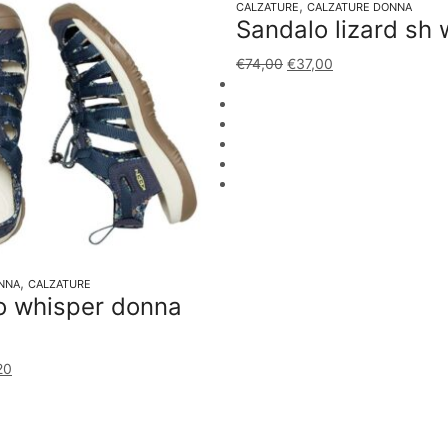
,
CALZATURE
CALZATURE DONNA
Sandalo lizard sh
€
74,00
€
37,00
,
NNA
CALZATURE
o whisper donna
20