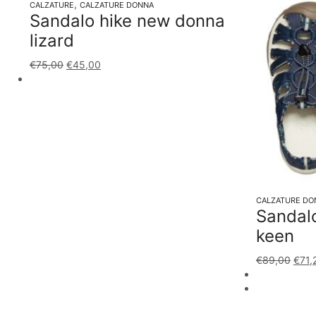
,
CALZATURE
CALZATURE DONNA
Sandalo hike new donna
lizard
€
75,00
€
45,00
CALZATURE DO
Sandal
keen
€
89,00
€
71,