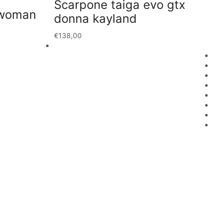
Scarpone taiga evo gtx
CA
 woman
S
donna kayland
t
€
138,00
€
4