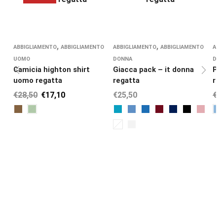
,
,
ABBIGLIAMENTO
ABBIGLIAMENTO
ABBIGLIAMENTO
ABBIGLIAMENTO
AB
UOMO
DONNA
DO
Camicia highton shirt
Giacca pack – it donna
Pa
uomo regatta
regatta
re
€
28,50
€
17,10
€
25,50
€
2