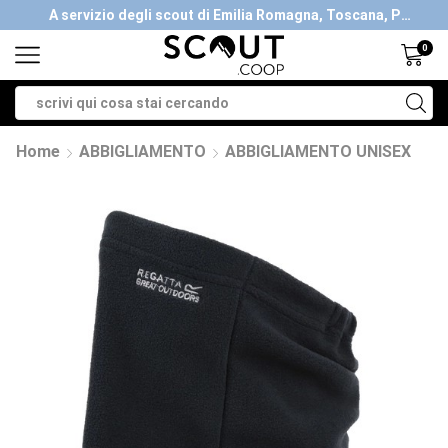
A servizio degli scout di Emilia Romagna, Toscana, Piemonte, Valle d'Aosta- Gratis la spedizione con ordini > €40
0
Home
ABBIGLIAMENTO
ABBIGLIAMENTO UNISEX