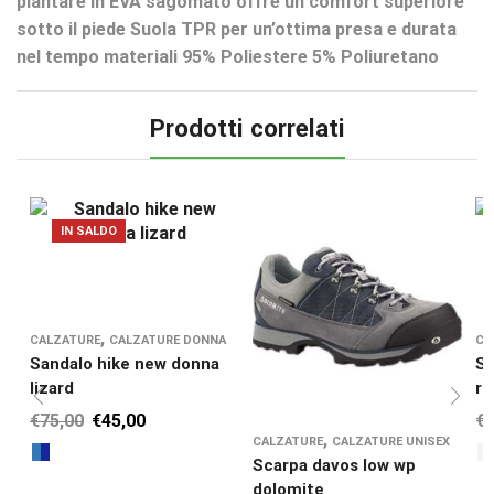
plantare in EVA sagomato offre un comfort superiore
sotto il piede Suola TPR per un’ottima presa e durata
nel tempo materiali 95% Poliestere 5% Poliuretano
Prodotti correlati
IN SALDO
,
CALZATURE
CALZATURE DONNA
CA
Sandalo hike new donna
So
lizard
re
€
75,00
€
45,00
€
1
,
CALZATURE
CALZATURE UNISEX
Scarpa davos low wp
dolomite