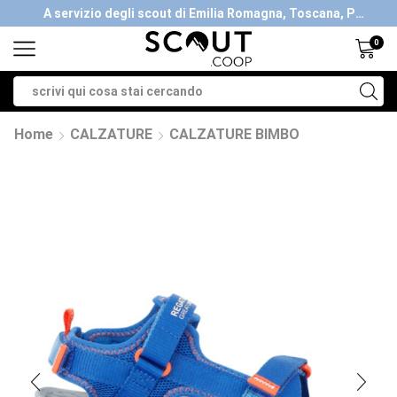
A servizio degli scout di Emilia Romagna, Toscana, Piemonte, Valle d'Aosta- Gratis la spedizione con ordini > €40
0
Home
CALZATURE
CALZATURE BIMBO