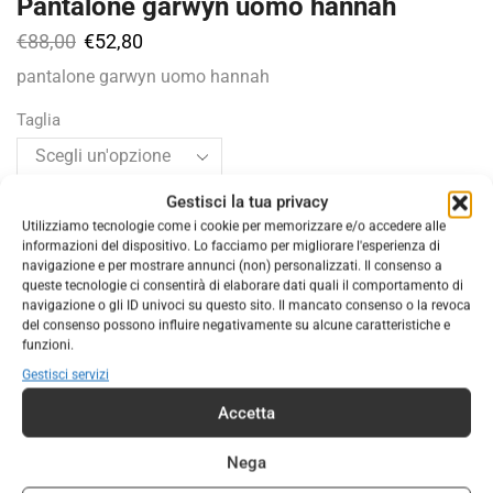
Pantalone garwyn uomo hannah
€
88,00
€
52,80
pantalone garwyn uomo hannah
Taglia
Gestisci la tua privacy
Colore
Utilizziamo tecnologie come i cookie per memorizzare e/o accedere alle
informazioni del dispositivo. Lo facciamo per migliorare l'esperienza di
navigazione e per mostrare annunci (non) personalizzati. Il consenso a
queste tecnologie ci consentirà di elaborare dati quali il comportamento di
AGGIUNGI AL CARRELLO
navigazione o gli ID univoci su questo sito. Il mancato consenso o la revoca
del consenso possono influire negativamente su alcune caratteristiche e
funzioni.
COD:
220806
Gestisci servizi
Categorie:
ABBIGLIAMENTO
,
ABBIGLIAMENTO UOMO
Accetta
Marchio:
Hannah
Nega