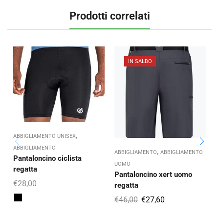
Prodotti correlati
IN SALDO
,
ABBIGLIAMENTO UNISEX
ABBIGLIAMENTO
,
ABBIGLIAMENTO
ABBIGLIAMENTO
A
Pantaloncino ciclista
UOMO
A
regatta
Pantaloncino xert uomo
P
€
28,00
regatta
€
46,00
€
27,60