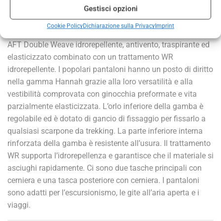
Gestisci opzioni
DESCRIZIONE
INFORMAZIONI AGGIUNTIVE
Cookie Policy
Dichiarazione sulla Privacy
Imprint
I pantaloni softshell da trekking da uomo sono realizzati in
AFT Double Weave idrorepellente, antivento, traspirante ed
elasticizzato combinato con un trattamento WR
idrorepellente. I popolari pantaloni hanno un posto di diritto
nella gamma Hannah grazie alla loro versatilità e alla
vestibilità comprovata con ginocchia preformate e vita
parzialmente elasticizzata. L’orlo inferiore della gamba è
regolabile ed è dotato di gancio di fissaggio per fissarlo a
qualsiasi scarpone da trekking. La parte inferiore interna
rinforzata della gamba è resistente all’usura. Il trattamento
WR supporta l’idrorepellenza e garantisce che il materiale si
asciughi rapidamente. Ci sono due tasche principali con
cerniera e una tasca posteriore con cerniera. I pantaloni
sono adatti per l’escursionismo, le gite all’aria aperta e i
viaggi.