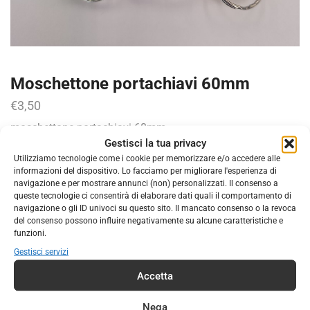
Moschettone portachiavi 60mm
€
3,50
moschettone portachiavi 60mm
Gestisci la tua privacy
COD:
0000000000101
Utilizziamo tecnologie come i cookie per memorizzare e/o accedere alle
informazioni del dispositivo. Lo facciamo per migliorare l'esperienza di
Categorie:
ACCESSORI
,
ATTREZZATURA
navigazione e per mostrare annunci (non) personalizzati. Il consenso a
queste tecnologie ci consentirà di elaborare dati quali il comportamento di
Marchio:
RAM SURVIVAL TEAM
navigazione o gli ID univoci su questo sito. Il mancato consenso o la revoca
del consenso possono influire negativamente su alcune caratteristiche e
funzioni.
Gestisci servizi
DESCRIZIONE
INFORMAZIONI AGGIUNTIVE
Accetta
Moschettone portachiavi mm 60. Non per arrampicata. I
colori delle immagini sono puramente indicativi, nessuna
Nega