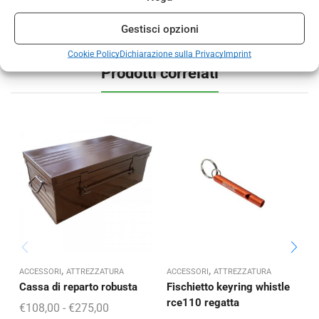
possibilità di scelta, verranno spediti secondo la
disponibilità del momento.
Gestisci opzioni
Cookie Policy
Dichiarazione sulla Privacy
Imprint
Prodotti correlati
,
,
ACCESSORI
ATTREZZATURA
ACCESSORI
ATTREZZATURA
A
Cassa di reparto robusta
Fischietto keyring whistle
P
rce110 regatta
€
108,00
-
€
275,00