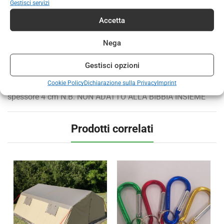
Gestisci servizi
Categorie:
ACCESSORI
,
ATTREZZATURA
Accetta
Marchio:
SOL GROUP SOCIETÀ COOPERATIVA
Nega
DESCRIZIONE
INFORMAZIONI AGGIUNTIVE
Gestisci opzioni
Cookie Policy
Dichiarazione sulla Privacy
Imprint
Fodero per custodire la Bibbia misura : 15 X 11 cm
spessore 4 cm N.B. NON ADATTO ALLA BIBBIA INSIEME
Prodotti correlati