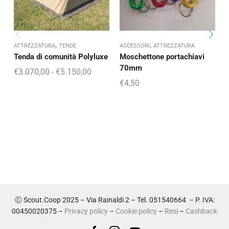
,
,
ATTREZZATURA
TENDE
ACCESSORI
ATTREZZATURA
A
Tenda di comunità Polyluxe
Moschettone portachiavi
T
70mm
€
3.070,00
-
€
5.150,00
€
4,50
Ⓒ Scout.Coop 2025 – Via Rainaldi 2 – Tel. 051540664 – P. IVA:
00450020375 –
Privacy policy
–
Cookie policy
–
Resi
–
Cashback