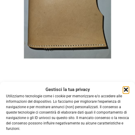
Gestisci la tua privacy
Utilizziamo tecnologie come i cookie per memorizzare e/o accedere alle
Porta bibbia in cuoio
informazioni del dispositivo. Lo facciamo per migliorare l'esperienza di
navigazione e per mostrare annunci (non) personalizzati. Il consenso a
€
12,00
queste tecnologie ci consentirà di elaborare dati quali il comportamento di
porta bibbia in cuoio
navigazione o gli ID univoci su questo sito. Il mancato consenso o la revoca
del consenso possono influire negativamente su alcune caratteristiche e
funzioni.
COD:
800000028322