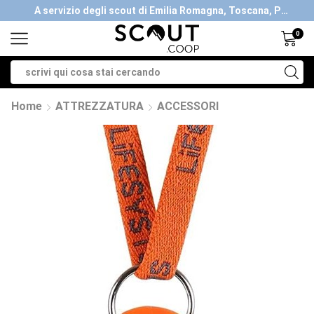
A servizio degli scout di Emilia Romagna, Toscana, Piemonte, Valle d'Aosta- Gratis la spedizione con ordini > €40
0
Home
ATTREZZATURA
ACCESSORI