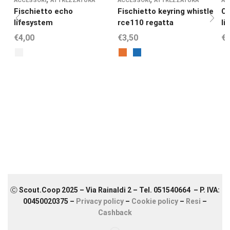
ACCESSORI
ATTREZZATURA
ACCESSORI
ATTREZZATURA
AC
Fischietto echo
Fischietto keyring whistle
Ce
lifesystem
rce110 regatta
li
€
4,00
€
3,50
€
9
Ⓒ Scout.Coop 2025 – Via Rainaldi 2 – Tel. 051540664 – P. IVA:
00450020375 –
Privacy policy
–
Cookie policy
–
Resi
–
Cashback