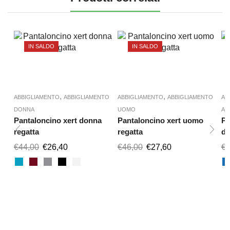
IN SALDO
IN SALDO
,
,
ABBIGLIAMENTO
ABBIGLIAMENTO
ABBIGLIAMENTO
ABBIGLIAMENTO
AB
DONNA
UOMO
AB
Pantaloncino xert donna
Pantaloncino xert uomo
Pa
regatta
regatta
do
€
44,00
€
26,40
€
46,00
€
27,60
€
6