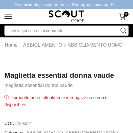
A servizio degli scout di Emilia Romagna, Toscana, Piemonte, Valle d'Aosta- Gratis la spedizione con ordini > €40
0
Home
ABBIGLIAMENTO
ABBIGLIAMENTO UOMO
Maglietta essential donna vaude
maglietta essential donna vaude
Il prodotto non è attualmente in magazzino e non è
disponibile.
COD:
220922
Categorie:
ABBIGLIAMENTO
,
ABBIGLIAMENTO UOMO