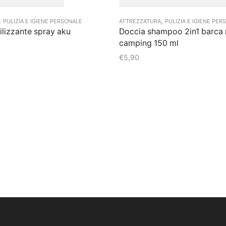
,
,
PULIZIA E IGIENE PERSONALE
ATTREZZATURA
PULIZIA E IGIENE PER
lizzante spray aku
Doccia shampoo 2in1 barca
camping 150 ml
€
5,90