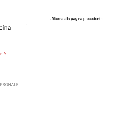
Ritorna alla pagina precedente
icina
n è
PERSONALE