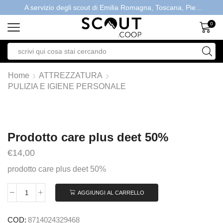
A servizio degli scout di Emilia Romagna, Toscana, Piemonte, Valle d'Aosta- Gratis la spedizione con ordini > €40
0
Home
ATTREZZATURA
PULIZIA E IGIENE PERSONALE
Prodotto care plus deet 50%
€
14,00
prodotto care plus deet 50%
AGGIUNGI AL CARRELLO
COD:
8714024329468