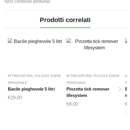
Non contiene profumo
Prodotti correlati
,
,
ATTREZZATURA
PULIZIA E IGIENE
ATTREZZATURA
PULIZIA E IGIENE
AT
PERSONALE
PERSONALE
PE
Bacile pieghevole 5 litri
Pinzetta tick remover
Bu
lifesystem
na
€
29,00
€
8,00
€
6