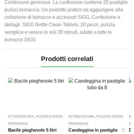
Confezione generosa  La confezione contiene 20 pastiglie
pulisci borraccia. Un prodotto pratico da aggiungere alla
collezione di borracce e accessori SIGG. Confezione e
dettagli  SIGG Bottle Clean Tablets, 20 pezzi, pulizia
semplice e veloce in soli 30 minuti, adatte a tutte le
borracce SIGG
Prodotti correlati
,
,
ATTREZZATURA
PULIZIA E IGIENE
ATTREZZATURA
PULIZIA E IGIENE
AT
PERSONALE
PERSONALE
PE
Bacile pieghevole 5 litri
Candeggina in pastiglie
De