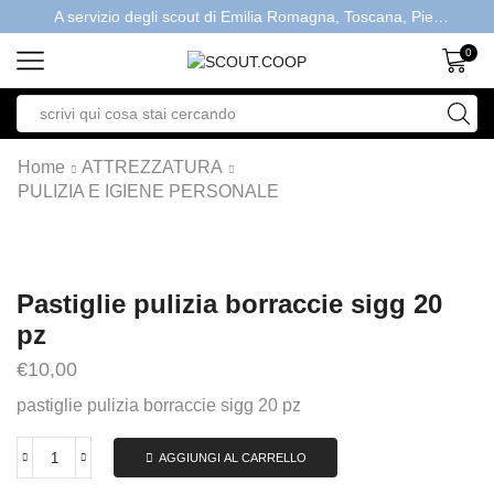
A servizio degli scout di Emilia Romagna, Toscana, Piemonte, Valle d'Aosta- Gratis la spedizione con ordini > €40
0
Home
ATTREZZATURA
PULIZIA E IGIENE PERSONALE
Pastiglie pulizia borraccie sigg 20
pz
€
10,00
pastiglie pulizia borraccie sigg 20 pz
AGGIUNGI AL CARRELLO