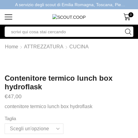
A servizio degli scout di Emilia Romagna, Toscana, Piemonte, Valle d'Aosta- Gratis la spedizione con ordini > €40
A servizio degli scout di Emilia Romagna, Toscana, Piemonte, Valle d'Aosta- Gratis la spedizione con ordini > €40
0
Home
ATTREZZATURA
CUCINA
Contenitore termico lunch box
hydroflask
€
47,00
contenitore termico lunch box hydroflask
Taglia