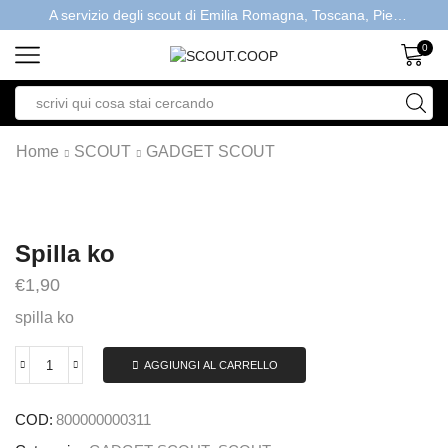
A servizio degli scout di Emilia Romagna, Toscana, Piemonte, Valle d'Aosta- Gratis la spedizione con ordini > €40
0
Home
SCOUT
GADGET SCOUT
Spilla ko
€
1,90
spilla ko
AGGIUNGI AL CARRELLO
COD:
800000000311