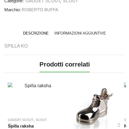
Categorie:
GADGET SCOUT
,
SCOUT
Marchio:
ROBERTO BUFFA
DESCRIZIONE
INFORMAZIONI AGGIUNTIVE
SPILLA KO
Prodotti correlati
,
GADGET SCOUT
SCOUT
GA
Spilla raksha
No