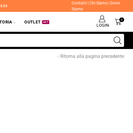
Contatti
|
Chi Siamo
|
Dove
a €49
Siamo
0
ITORIA
OUTLET
HOT
LOGIN
Ritorna alla pagina precedente