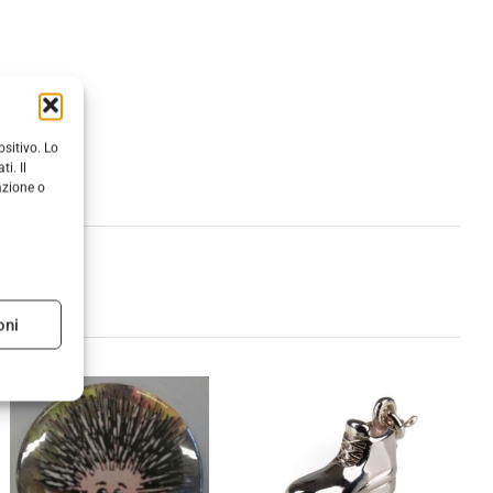
sitivo. Lo
i. Il
azione o
oni