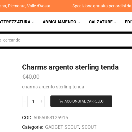
ana, Piemonte, Valle d'Aosta
Spedizione gratuita per ordini d
ATTREZZATURA
ABBIGLIAMENTO
CALZATURE
ED
Charms argento sterling tenda
€
40,00
charms argento sterling tenda
AGGIUNGI AL CARRELLO
COD:
5055053125915
Categorie:
GADGET SCOUT
,
SCOUT