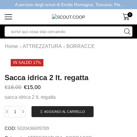
A servizio degli scout di Emilia Romagna, Toscana, Piemonte, Valle d'Aosta- Gratis la spedizione con ordini > €40
0
Home
ATTREZZATURA
BORRACCE
IN SALDO 17%
Sacca idrica 2 lt. regatta
€
18,00
€
15,00
sacca idrica 2 lt. regatta
AGGIUNGI AL CARRELLO
COD:
5020436699789