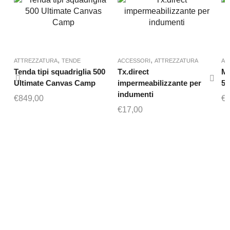
,
,
ATTREZZATURA
TENDE
ACCESSORI
ATTREZZATURA
AC
Tenda tipi squadriglia 500
Tx.direct
Mo
Ultimate Canvas Camp
impermeabilizzante per
5
indumenti
€
849,00
€
3
€
17,00