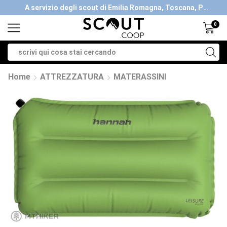
A servizio degli scout di Emilia Romagna, Toscana, Piemonte, Valle d'Aosta- Gratis la spedizione con ordini > €40
0
Home
ATTREZZATURA
MATERASSINI