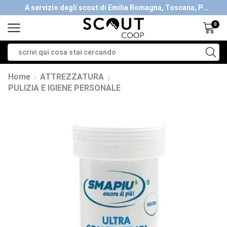
A servizio degli scout di Emilia Romagna, Toscana, Piemonte, Valle d'Aosta- Gratis la spedizione con ordini > €40
0
Home
ATTREZZATURA
PULIZIA E IGIENE PERSONALE